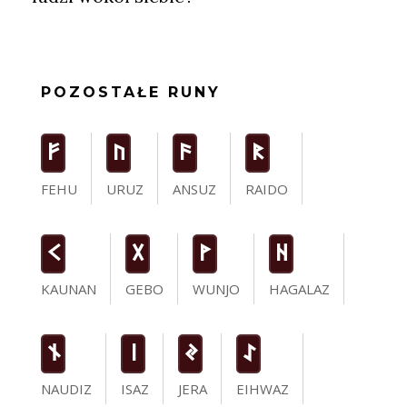
POZOSTAŁE RUNY
F
U
a
R
FEHU
URUZ
ANSUZ
RAIDO
K
G
W
H
KAUNAN
GEBO
WUNJO
HAGALAZ
n
i
J
I
NAUDIZ
ISAZ
JERA
EIHWAZ