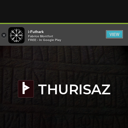
i-Futhark
VIEW
×
Fabrice Montfort
FREE - In Google Play
THURISAZ
T