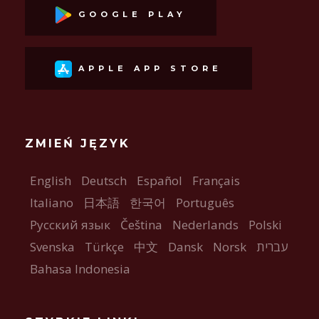
GOOGLE PLAY
APPLE APP STORE
ZMIEŃ JĘZYK
English
Deutsch
Español
Français
Italiano
日本語
한국어
Português
Русский язык
Čeština
Nederlands
Polski
Svenska
Türkçe
中文
Dansk
Norsk
עברית
Bahasa Indonesia