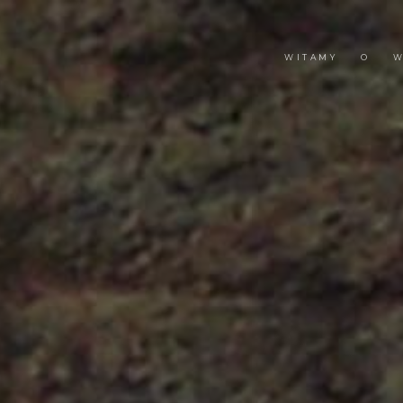
WITAMY
O
W