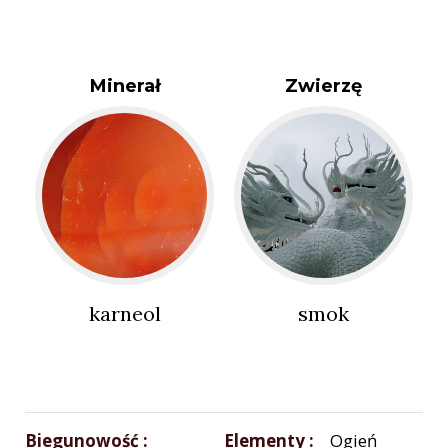
Minerał
Zwierzę
karneol
smok
Biegunowość
Elementy
Ogień