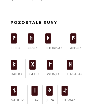
POZOSTAŁE RUNY
F
U
T
a
FEHU
URUZ
THURISAZ
ANSUZ
R
G
W
H
RAIDO
GEBO
WUNJO
HAGALAZ
n
i
J
I
NAUDIZ
ISAZ
JERA
EIHWAZ