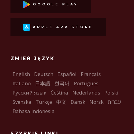
GOOGLE PLAY
APPLE APP STORE
ZMIEŃ JĘZYK
English
Deutsch
Español
Français
Italiano
日本語
한국어
Português
Русский язык
Čeština
Nederlands
Polski
Svenska
Türkçe
中文
Dansk
Norsk
עברית
Bahasa Indonesia
SZYBKIE LINKI