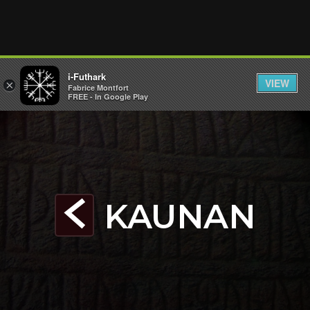
i-Futhark
VIEW
×
Fabrice Montfort
FREE - In Google Play
KAUNAN
K