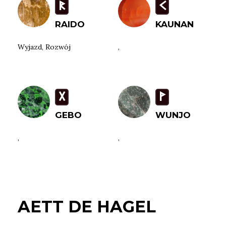
R
K
RAIDO
KAUNAN
Wyjazd, Rozwój
,
G
W
GEBO
WUNJO
,
,
AETT DE HAGEL