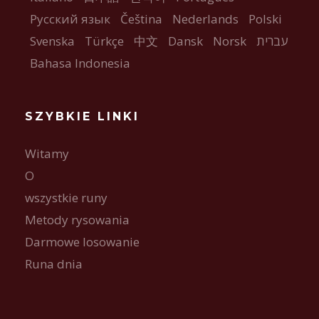
Русский язык
Čeština
Nederlands
Polski
Svenska
Türkçe
中文
Dansk
Norsk
עברית
Bahasa Indonesia
SZYBKIE LINKI
Witamy
O
wszystkie runy
Metody rysowania
Darmowe losowanie
Runa dnia