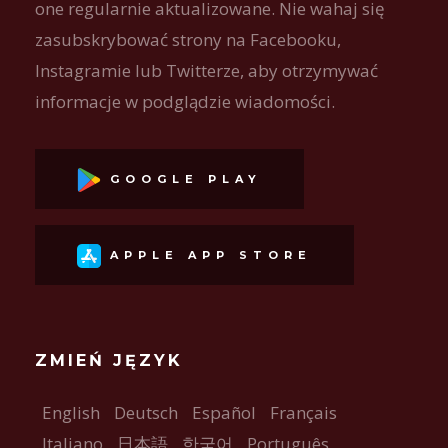
one regularnie aktualizowane. Nie wahaj się
zasubskrybować strony na Facebooku,
Instagramie lub Twitterze, aby otrzymywać
informacje w podglądzie wiadomości.
GOOGLE PLAY
APPLE APP STORE
ZMIEŃ JĘZYK
English
Deutsch
Español
Français
Italiano
日本語
한국어
Português