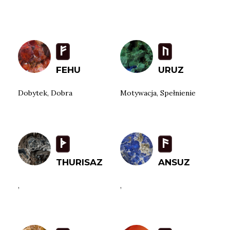
F
U
FEHU
URUZ
Dobytek, Dobra
Motywacja, Spełnienie
T
a
THURISAZ
ANSUZ
,
,