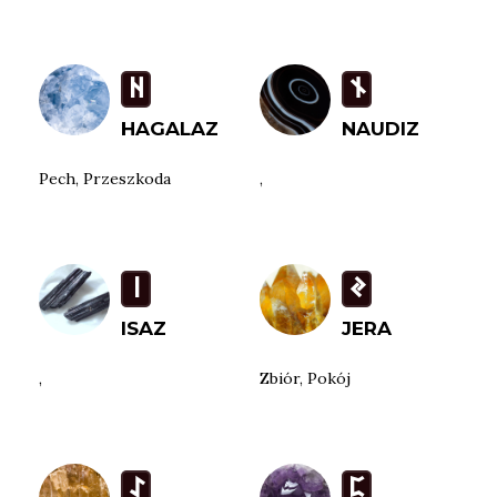
H
n
HAGALAZ
NAUDIZ
Pech, Przeszkoda
,
i
J
ISAZ
JERA
,
Zbiór, Pokój
I
P