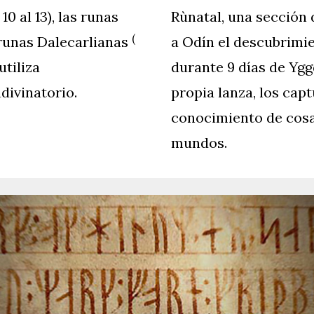
10 al 13), las runas
Rùnatal, una sección
(
runas Dalecarlianas
a Odín el descubrimi
utiliza
durante 9 días de Ygg
divinatorio.
propia lanza, los cap
conocimiento de cosa
mundos.