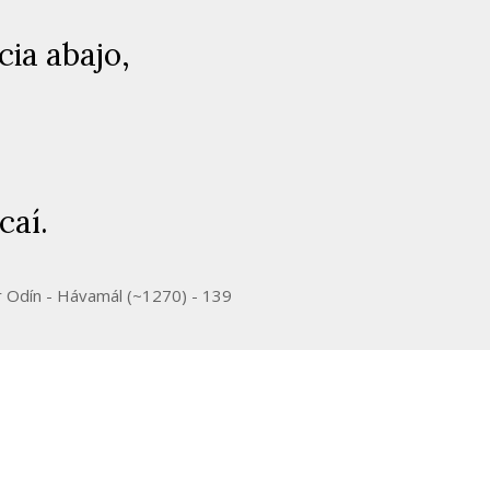
ia abajo,
caí.
r Odín - Hávamál (~1270) - 139