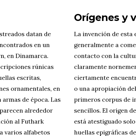
Orígenes y v
astreados datan de
La invención de esta 
encontrados en un
generalmente a come
yn, en Dinamarca.
contacto con la cultu
nscripciones rúnicas
claramente nornementa
ellas escritas,
ciertamente encuentr
ines ornamentales, en
o una apropiación del
n armas de época. Las
primeros corpus de 
aparecen alrededor
sencillos. El origen 
ición al Futhark
está atestiguado solo 
a varios alfabetos
huellas epigráficas d