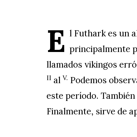
E
l Futhark es un a
principalmente 
llamados vikingos err
II
V.
al
Podemos observa
este período. También 
Finalmente, sirve de ap