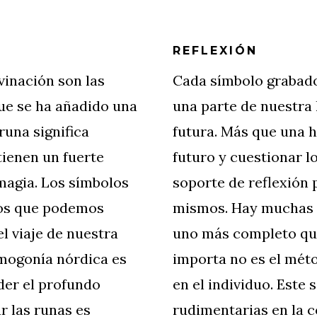
REFLEXIÓN
vinación son las
Cada símbolo grabado
que se ha añadido una
una parte de nuestra 
runa significa
futura. Más que una h
 tienen un fuerte
futuro y cuestionar l
 magia. Los símbolos
soporte de reflexión 
los que podemos
mismos. Hay muchas 
l viaje de nuestra
uno más completo que e
smogonía nórdica es
importa no es el méto
er el profundo
en el individuo. Este s
r las runas es
rudimentarias en la 