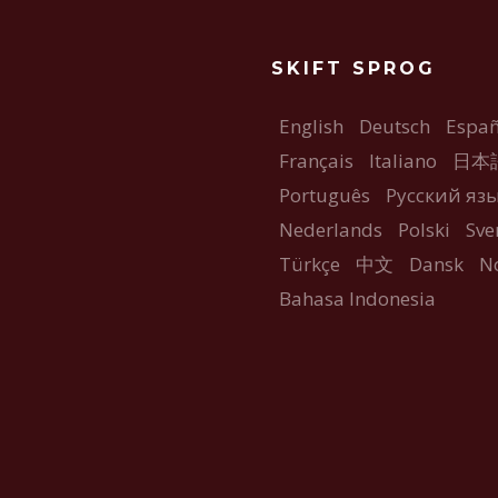
SKIFT SPROG
English
Deutsch
Españ
Français
Italiano
日本
Português
Русский яз
Nederlands
Polski
Sve
Türkçe
中文
Dansk
N
Bahasa Indonesia