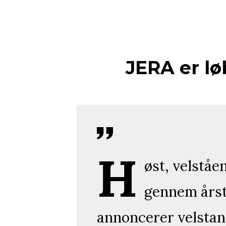
JERA er løb
H
øst, velståe
gennem årsti
annoncerer velstand