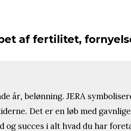
et af fertilitet, fornye
nde år, belønning. JERA symbolisere
derne. Det er en løb med gavnlige 
 og succes i alt hvad du har foret