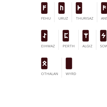
F
U
T
a
FEHU
URUZ
THURISAZ
AN
I
P
Z
S
EIHWAZ
PERTH
ALGIZ
SO
O
OTHALAN
WYRD