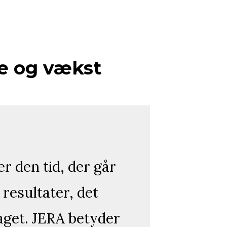
lse og vækst
r den tid, der går
resultater, det
aget. JERA betyder