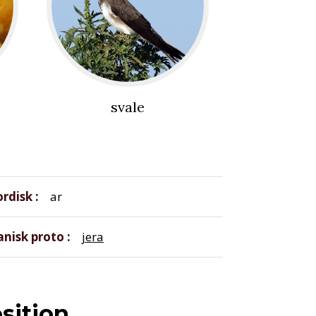
svale
ordisk
ar
nisk proto
jera
sition