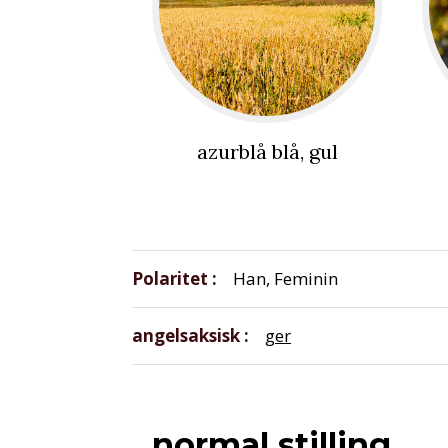
azurblå blå, gul
Polaritet
Han, Feminin
angelsaksisk
ger
normal stilling