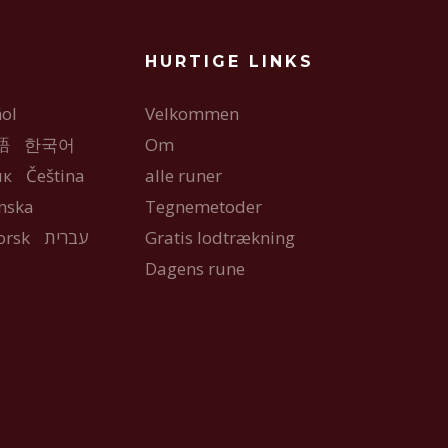
HURTIGE LINKS
ol
Velkommen
語
한국어
Om
ык
Čeština
alle runer
nska
Tegnemetoder
orsk
עברית
Gratis lodtrækning
Dagens rune