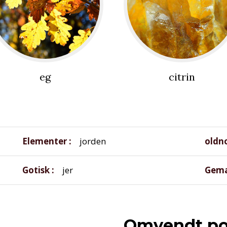
eg
citrin
Elementer
jorden
oldn
Gotisk
jer
Gema
Omvendt po