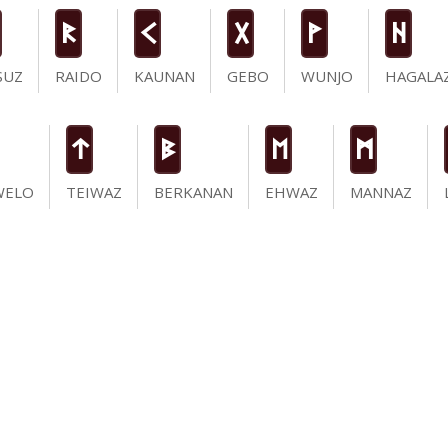
R
K
G
W
H
SUZ
RAIDO
KAUNAN
GEBO
WUNJO
HAGALA
t
B
E
M
WELO
TEIWAZ
BERKANAN
EHWAZ
MANNAZ