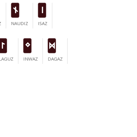
n
i
Z
NAUDIZ
ISAZ
L
N
D
LAGUZ
INWAZ
DAGAZ