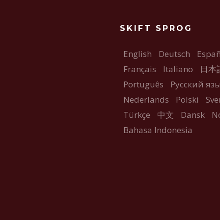
SKIFT SPROG
English
Deutsch
Españ
Français
Italiano
日本
Português
Русский яз
Nederlands
Polski
Sve
Türkçe
中文
Dansk
N
Bahasa Indonesia