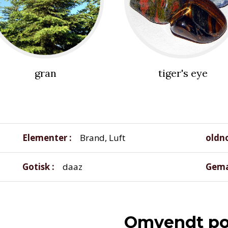
gran
tiger's eye
Elementer
Brand, Luft
oldn
Gotisk
daaz
Gema
Omvendt po