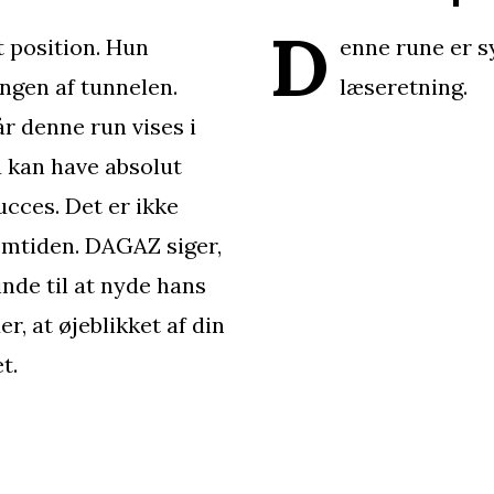
D
 position. Hun
enne rune er s
ingen af tunnelen.
læseretning.
år denne run vises i
du kan have absolut
succes. Det er ikke
fremtiden. DAGAZ siger,
 inde til at nyde hans
r, at øjeblikket af din
t.