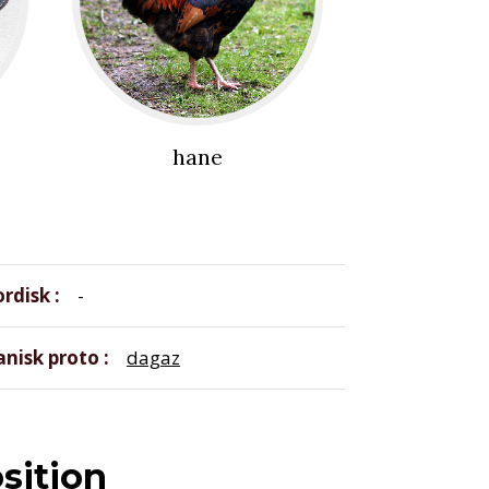
hane
ordisk
-
nisk proto
dagaz
sition