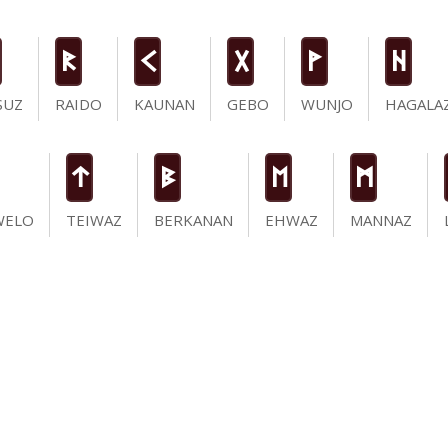
R
K
G
W
H
SUZ
RAIDO
KAUNAN
GEBO
WUNJO
HAGALA
t
B
E
M
WELO
TEIWAZ
BERKANAN
EHWAZ
MANNAZ