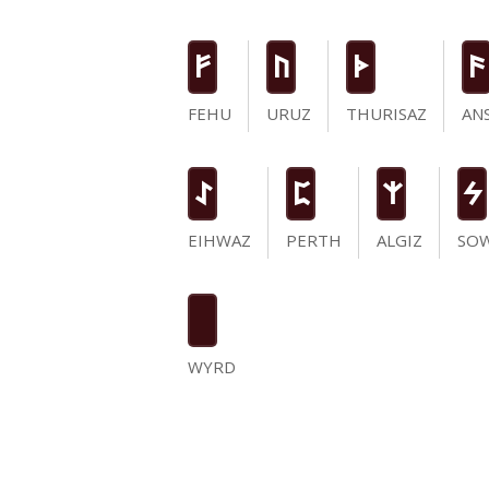
F
U
T
a
FEHU
URUZ
THURISAZ
AN
I
P
Z
S
EIHWAZ
PERTH
ALGIZ
SO
WYRD