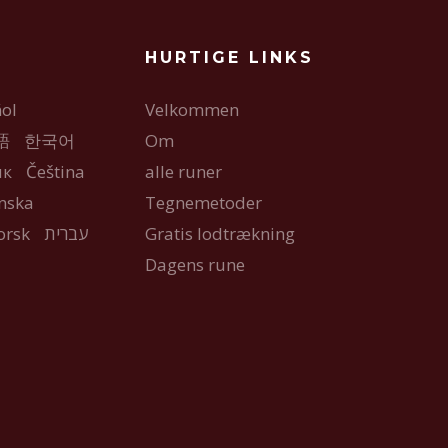
HURTIGE LINKS
ol
Velkommen
語
한국어
Om
ык
Čeština
alle runer
nska
Tegnemetoder
orsk
עברית
Gratis lodtrækning
Dagens rune