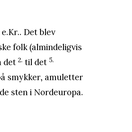
.Kr.. Det blev
e folk (almindeligvis
2.
5.
a det
til det
på smykker, amuletter
nde sten i Nordeuropa.