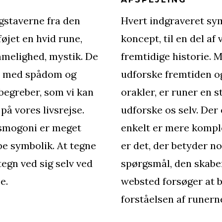
gstaverne fra den
Hvert indgraveret symb
føjet en hvid rune,
koncept, til en del af
melighed, mystik. De
fremtidige historie. M
se med spådom og
udforske fremtiden o
begreber, som vi kan
orakler, er runer en st
på vores livsrejse.
udforske os selv. Der
osmogoni er meget
enkelt er mere komple
be symbolik. At tegne
er det, der betyder n
tegn ved sig selv ved
spørgsmål, den skaber
e.
websted forsøger at 
forståelsen af runern