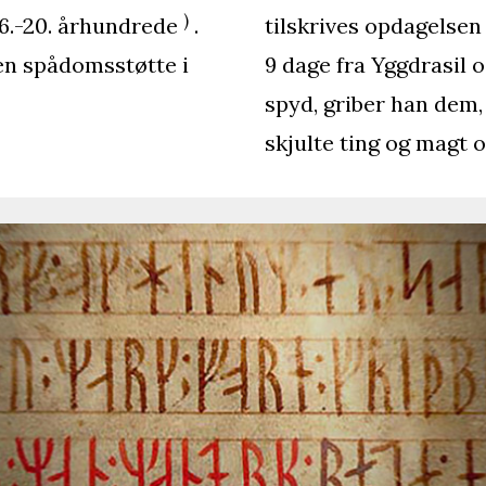
)
6.-20. århundrede
.
tilskrives opdagelsen
en spådomsstøtte i
9 dage fra Yggdrasil 
spyd, griber han dem,
skjulte ting og magt 