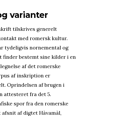
g varianter
krift tilskrives generelt
ontakt med romersk kultur.
r tydeligvis nornemental og
ft finder bestemt sine kilder i en
tilegnelse af det romerske
rpus af inskription er
t. Oprindelsen af brugen i
attesteret fra det 5.
afiske spor fra den romerske
t afsnit af digtet Hàvamàl,