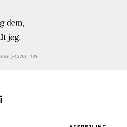
eg dem,
dt jeg.
vamál (~1270) - 139
i
AFSPEJLING