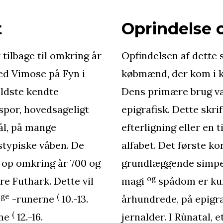
t
Oprindelse o
tilbage til omkring år
Opfindelsen af dette s
ed Vimose på Fyn i
købmænd, der kom i k
ældste kendte
Dens primære brug va
 spor, hovedsageligt
epigrafisk. Dette skri
ål, på mange
efterligning eller en 
stypiske våben. De
alfabet. Det første ko
 op omkring år 700 og
grundlæggende simpel
og
e Futhark. Dette vil
magi
spådom er kun 
nge
(
-runerne
10.-13.
århundrede, på epigr
(
rne
12.-16.
jernalder. I Rùnatal, e