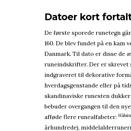
Datoer kort fortal
De første sporede runetegn går 
160. De blev fundet på en kam v
Danmark. Til dato er disse de 
runeindskrifter. Der er skrevet
indgraveret til dekorative form
hverdagsgenstande eller på tid
skandinaviske runesten dukker
bebuder overgangen til den nyer
Hälsi
afføde flere runealfabeter:
århundrede), middelalderrune