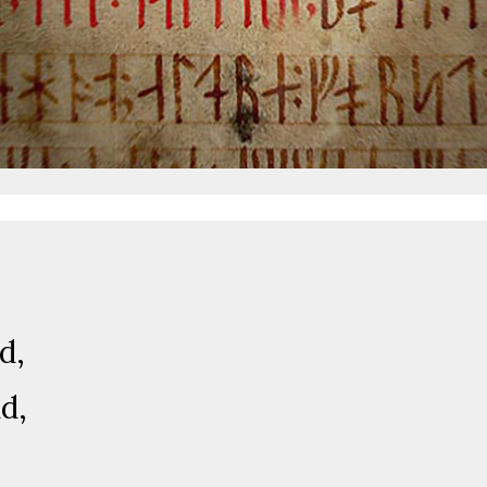
d,
d,