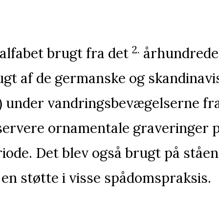
2.
alfabet brugt fra det
århundrede e
gt af de germanske og skandinavisk
t) under vandringsbevægelserne fr
servere ornamentale graveringer 
iode. Det blev også brugt på ståe
 en støtte i visse spådomspraksis.