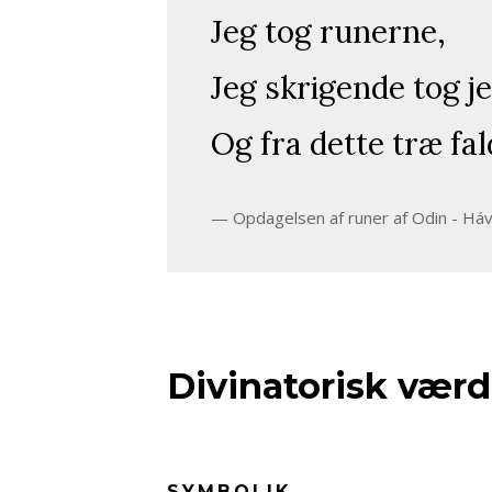
Jeg tog runerne,
Jeg skrigende tog j
Og fra dette træ fal
Opdagelsen af runer af Odin - Há
Divinatorisk værd
SYMBOLIK