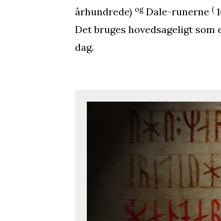
og
(
århundrede)
Dale-runerne
1
Det bruges hovedsageligt som 
dag.