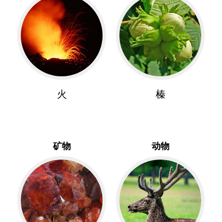
火
榛
矿物
动物