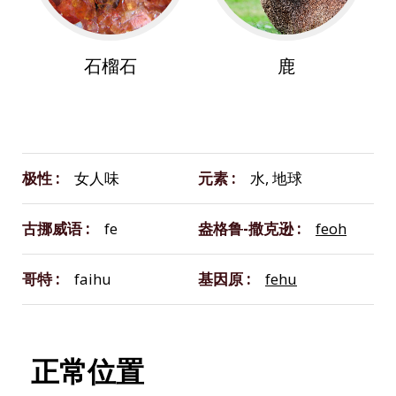
石榴石
鹿
极性
女人味
元素
水, 地球
古挪威语
fe
盎格鲁-撒克逊
feoh
哥特
faihu
基因原
fehu
正常位置