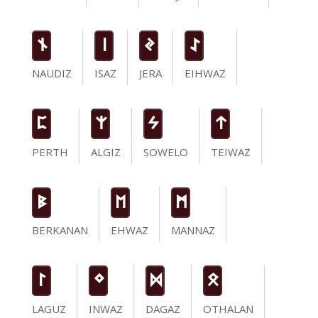
n
i
J
I
NAUDIZ
ISAZ
JERA
EIHWAZ
P
Z
S
t
PERTH
ALGIZ
SOWELO
TEIWAZ
B
E
M
BERKANAN
EHWAZ
MANNAZ
L
N
D
O
LAGUZ
INWAZ
DAGAZ
OTHALAN