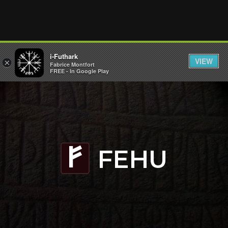
i-Futhark
VIEW
×
Fabrice Montfort
FREE - In Google Play
FEHU
F