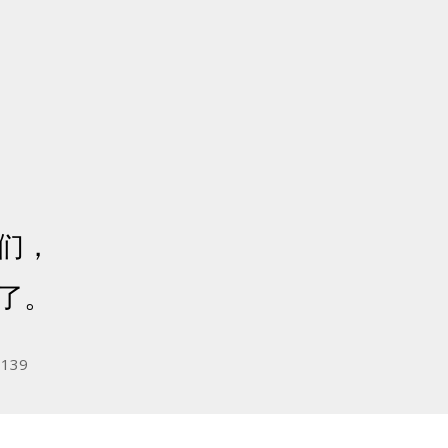
们，
了。
 139