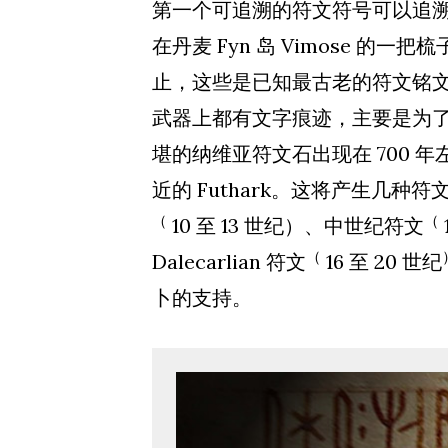
第一个可追溯的符文符号可以追溯到
在丹麦 Fyn 岛 Vimose 的一
止，这些是已知最古老的符文铭
武器上都有文字痕迹，主要是为
堪的纳维亚符文石出现在 700 
近的 Futhark。这将产生几种
（
（
10 至 13 世纪）、中世纪符文
（
Dalecarlian 符文
16 至 20 世纪
卜的支持。