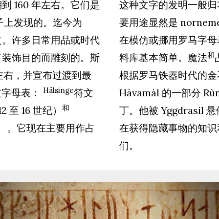
 160 年左右。它们是
这种文字的发明一般归
把梳子上发现的。迄今为
要用途显然是 norne
文。许多日常用品或时代
在模仿或挪用罗马字母
和
了装饰目的而雕刻的。斯
料库基本简单。魔法
年左右，并宣布过渡到最
根据罗马铁器时代的金
Hälsinge
符文字母表：
符文
Hàvamàl 的一部分 
和
12 至 16 世纪）
丁。他被 Yggdrasi
）
。它现在主要用作占
在获得隐藏事物的知识和
们。