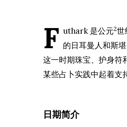
F
2
uthark 是公元
世
的日耳曼人和斯堪
这一时期珠宝、护身符
某些占卜实践中起着支
日期简介