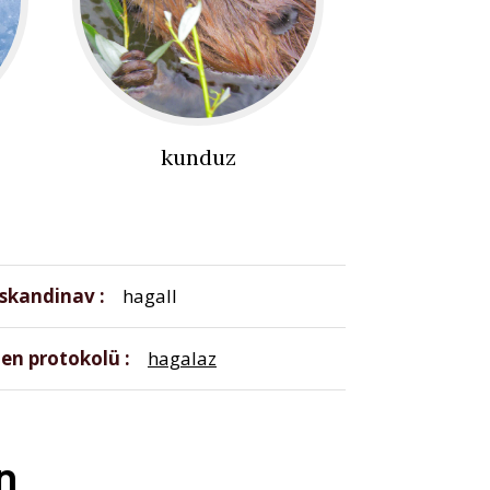
kunduz
İskandinav
hagall
en protokolü
hagalaz
n