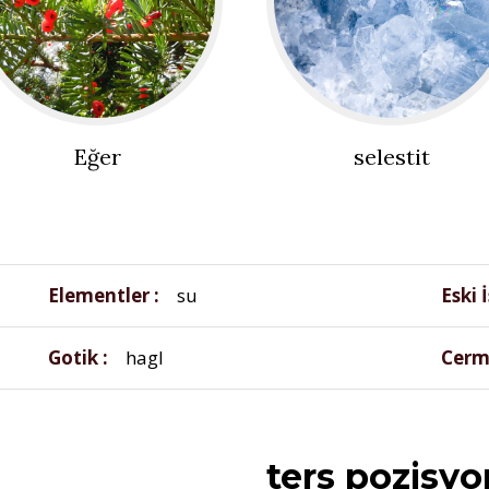
Eğer
selestit
Elementler
su
Eski 
Gotik
hagl
Cerm
ters pozisyo