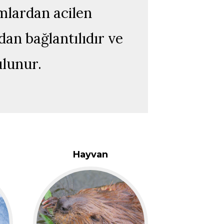
mlardan acilen
an bağlantılıdır ve
ulunur.
Hayvan