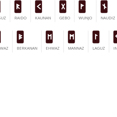
R
K
G
W
n
SUZ
RAIDO
KAUNAN
GEBO
WUNJO
NAUDIZ
B
E
M
L
IWAZ
BERKANAN
EHWAZ
MANNAZ
LAGUZ
I