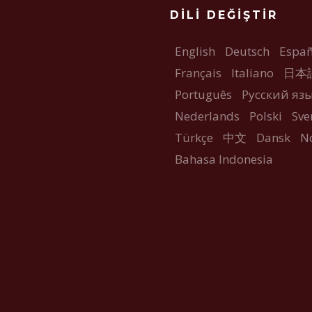
DILI DEĞIŞTIR
English
Deutsch
Españ
Français
Italiano
日本
Português
Русский яз
Nederlands
Polski
Sve
Türkçe
中文
Dansk
N
Bahasa Indonesia