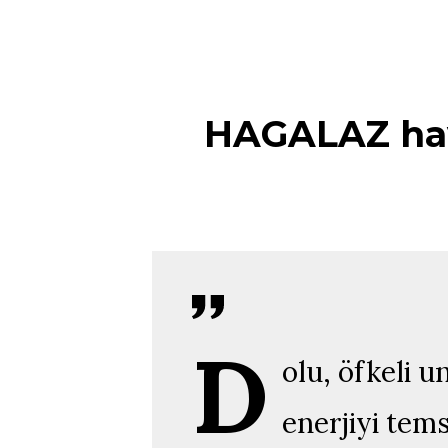
HAGALAZ hava
D
olu, öfkeli 
enerjiyi tem