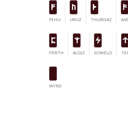
F
U
T
a
FEHU
URUZ
THURISAZ
AN
P
Z
S
t
PERTH
ALGIZ
SOWELO
TE
WYRD