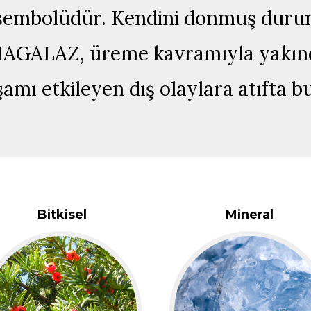
n sembolüdür. Kendini donmuş duru
 HAGALAZ, üreme kavramıyla yakınd
aşamı etkileyen dış olaylara atıfta b
Bitkisel
Mineral