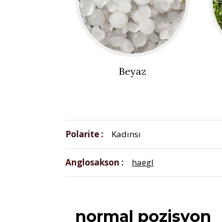
Beyaz
Polarite
Kadınsı
Anglosakson
haegl
normal pozisyon