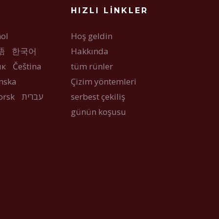
HIZLI LINKLER
ol
Hoş geldin
語
한국어
Hakkında
ык
Čeština
tüm rünler
nska
Çizim yöntemleri
orsk
עברית
serbest çekiliş
günün koşusu