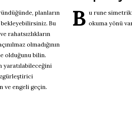
B
ründüğünde, planların
u rune simetrik
ekleyebilirsiniz. Bu
okuma yönü var
 ve rahatsızlıkların
açınılmaz olmadığının
e olduğunu bilin.
 yaratılabileceğini
gürleştirici
n ve engeli geçin.