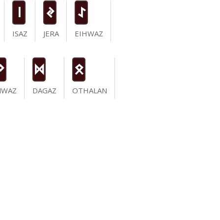
i
J
I
ISAZ
JERA
EIHWAZ
N
D
O
NWAZ
DAGAZ
OTHALAN