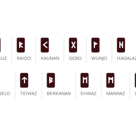
R
K
G
W
H
SUZ
RAIDO
KAUNAN
GEBO
WUNJO
HAGALA
t
B
E
M
WELO
TEIWAZ
BERKANAN
EHWAZ
MANNAZ