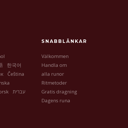
SNABBLÄNKAR
ol
Välkommen
語
한국어
Handla om
ык
Čeština
alla runor
nska
Ritmetoder
orsk
עברית
Gratis dragning
Dagens runa