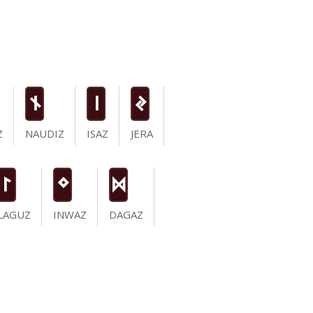
n
i
J
Z
NAUDIZ
ISAZ
JERA
L
N
D
LAGUZ
INWAZ
DAGAZ