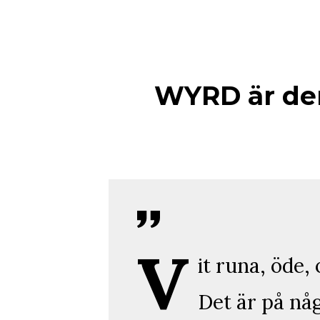
WYRD är den
V
it runa, öde,
Det är på någ