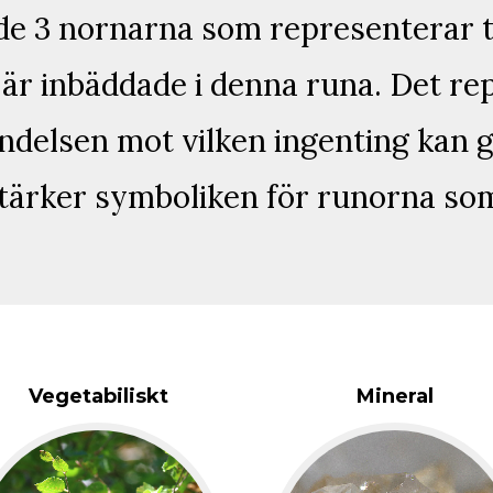
e 3 nornarna som representerar ti
är inbäddade i denna runa. Det re
delsen mot vilken ingenting kan g
tärker symboliken för runorna som
Vegetabiliskt
Mineral