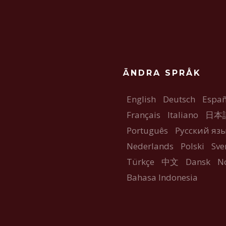
ÄNDRA SPRÅK
English
Deutsch
Españ
Français
Italiano
日本
Português
Русский яз
Nederlands
Polski
Sve
Türkçe
中文
Dansk
N
Bahasa Indonesia