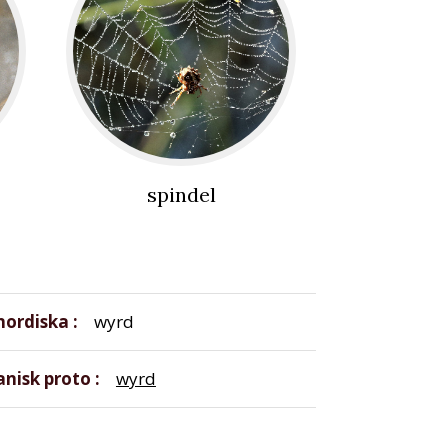
spindel
nordiska
wyrd
nisk proto
wyrd