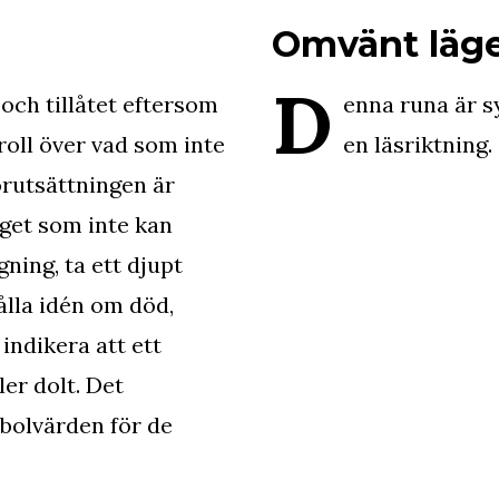
Omvänt läg
D
 och tillåtet eftersom
enna runa är s
roll över vad som inte
en läsriktning.
örutsättningen är
nget som inte kan
ning, ta ett djupt
lla idén om död,
 indikera att ett
er dolt. Det
bolvärden för de