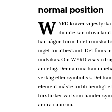
normal position
W
YRD kräver viljestyrka
du inte kan utöva kont
har någon form. I det runiska f
inget förutbestämt. Det finns i
undvikas. Om WYRD visas i drag
andetag. Denna runa kan innehå
verklig eller symbolisk. Det kan
element måste förbli hemligt ell
förstärker vad som händer sym
andra runorna.