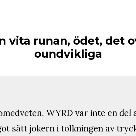
 vita runan, ödet, det o
oundvikliga
 omedveten. WYRD var inte en del a
ot sätt jokern i tolkningen av tryc