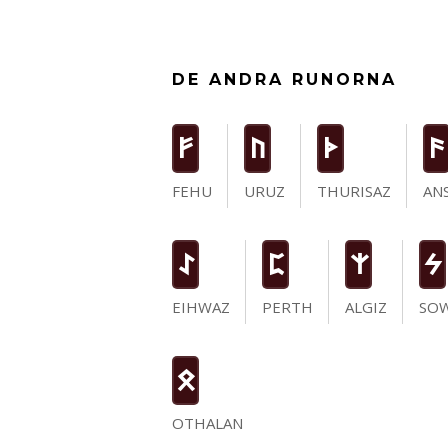
DE ANDRA RUNORNA
F
U
T
a
FEHU
URUZ
THURISAZ
AN
I
P
Z
S
EIHWAZ
PERTH
ALGIZ
SO
O
OTHALAN