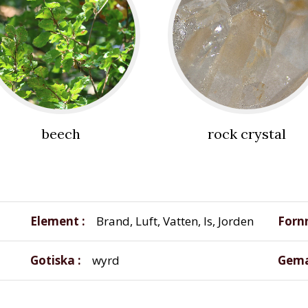
beech
rock crystal
Element
Brand, Luft, Vatten, Is, Jorden
Forn
Gotiska
wyrd
Gema