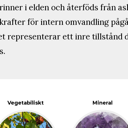
inner i elden och återföds från a
krafter för intern omvandling pågå
 representerar ett inre tillstånd d
s.
Vegetabiliskt
Mineral