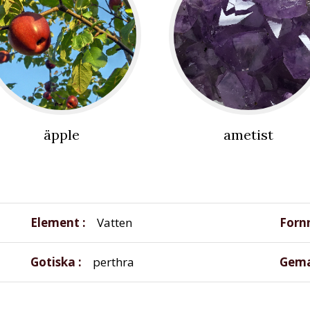
äpple
ametist
Element
Vatten
Forn
Gotiska
perthra
Gema