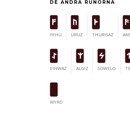
DE ANDRA RUNORNA
F
U
T
a
FEHU
URUZ
THURISAZ
AN
I
Z
S
EIHWAZ
ALGIZ
SOWELO
T
WYRD