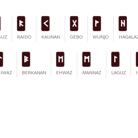
R
K
G
W
H
SUZ
RAIDO
KAUNAN
GEBO
WUNJO
HAGALA
t
B
E
M
L
EIWAZ
BERKANAN
EHWAZ
MANNAZ
LAGUZ