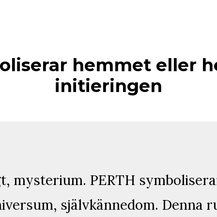
iserar hemmet eller h
initieringen
gt, mysterium. PERTH symbolisera
universum, självkännedom. Denna r