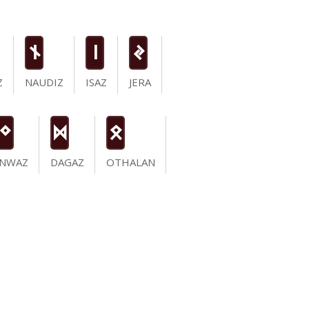
n
i
J
Z
NAUDIZ
ISAZ
JERA
N
D
O
INWAZ
DAGAZ
OTHALAN