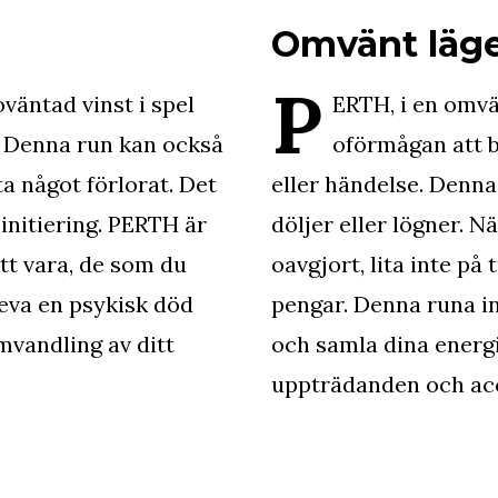
Omvänt läg
P
väntad vinst i spel
ERTH, i en omvä
. Denna run kan också
oförmågan att 
a något förlorat. Det
eller händelse. Denna
 initiering. PERTH är
döljer eller lögner. 
att vara, de som du
oavgjort, lita inte på 
leva en psykisk död
pengar. Denna runa in
mvandling av ditt
och samla dina energi
uppträdanden och acc