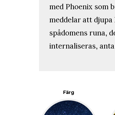
med Phoenix som br
meddelar att djupa 
spådomens runa, det
internaliseras, anta
Färg