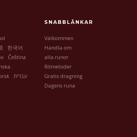
SNABBLÄNKAR
ol
Välkommen
語
한국어
Handla om
ык
Čeština
alla runor
nska
Ritmetoder
orsk
עברית
Gratis dragning
Dagens runa