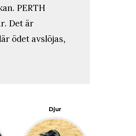
skan. PERTH
r. Det är
är ödet avslöjas,
Djur