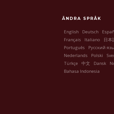
ÄNDRA SPRÅK
English
Deutsch
Españ
Français
Italiano
日本
Português
Русский яз
Nederlands
Polski
Sve
Türkçe
中文
Dansk
N
Bahasa Indonesia