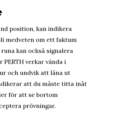
e
nd position, kan indikera
bli medveten om ett faktum
 runa kan också signalera
När PERTH verkar vända i
tur och undvik att låna ut
dikerar att du måste titta inåt
er för att se bortom
eptera prövningar.