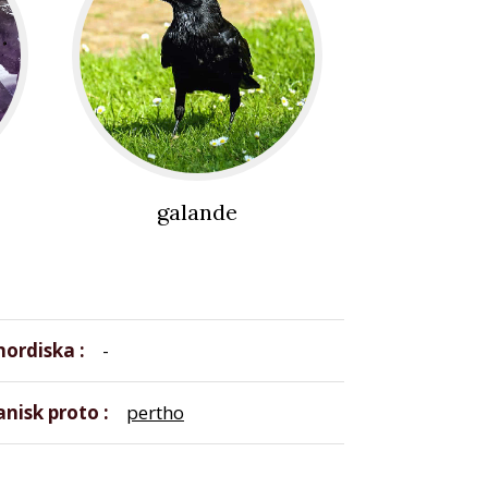
galande
nordiska
-
nisk proto
pertho