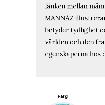
länken mellan männi
MANNAZ illustrerar
betyder tydlighet 
världen och den fra
egenskaperna hos d
Färg