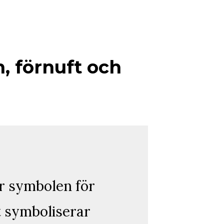
 förnuft och
är symbolen för
t symboliserar