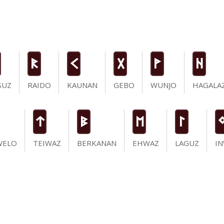
R
K
G
W
H
SUZ
RAIDO
KAUNAN
GEBO
WUNJO
HAGALA
t
B
E
L
WELO
TEIWAZ
BERKANAN
EHWAZ
LAGUZ
I