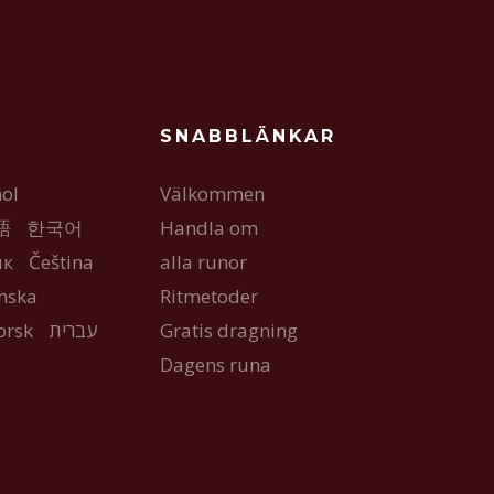
SNABBLÄNKAR
ol
Välkommen
語
한국어
Handla om
ык
Čeština
alla runor
nska
Ritmetoder
orsk
עברית
Gratis dragning
Dagens runa