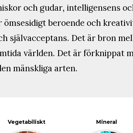
skor och gudar, intelligensens och
 ömsesidigt beroende och kreativi
och självacceptans. Det är bron me
mtida världen. Det är förknippat 
en mänskliga arten.
Vegetabiliskt
Mineral