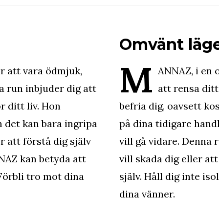
Omvänt läg
M
att vara ödmjuk,
ANNAZ, i en 
a run inbjuder dig att
att rensa ditt
 ditt liv. Hon
befria dig, oavsett k
 det kan bara ingripa
på dina tidigare hand
r att förstå dig själv
vill gå vidare. Denna
NAZ kan betyda att
vill skada dig eller a
Förbli tro mot dina
själv. Håll dig inte i
dina vänner.