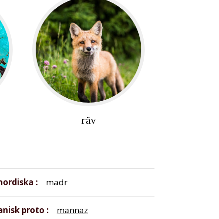
räv
nordiska
madr
nisk proto
mannaz