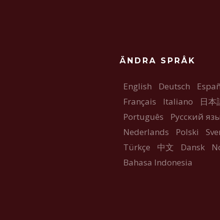
ÄNDRA SPRÅK
English
Deutsch
Españ
Français
Italiano
日本
Português
Русский яз
Nederlands
Polski
Sve
Türkçe
中文
Dansk
N
Bahasa Indonesia