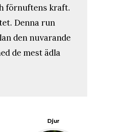
 förnuftens kraft.
tet. Denna run
llan den nuvarande
med de mest ädla
Djur