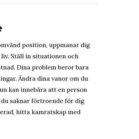
e
omvänd position, uppmanar dig
 liv. Ställ in situationen och
ostnad. Dina problem beror bara
lingar. Ändra dina vanor om du
 run kan innebära att en person
tt du saknar förtroende för dig
solerad, hitta kamratskap med