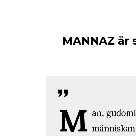
MANNAZ är s
M
an, gudoml
människan 