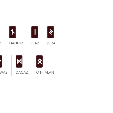
n
i
J
Z
NAUDIZ
ISAZ
JERA
N
D
O
NWAZ
DAGAZ
OTHALAN