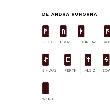
DE ANDRA RUNORNA
F
U
T
a
FEHU
URUZ
THURISAZ
AN
I
P
Z
S
EIHWAZ
PERTH
ALGIZ
SO
WYRD