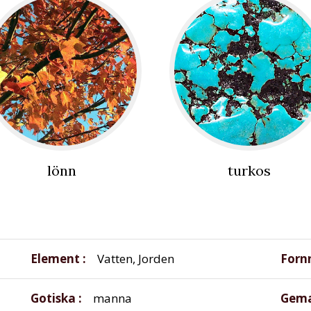
lönn
turkos
Element
Vatten, Jorden
Forn
Gotiska
manna
Gema