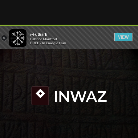
i-Futhark
VIEW
×
Fabrice Montfort
FREE - In Google Play
INWAZ
N