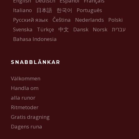
English
Deutsch
Español
Français
Italiano
日本語
한국어
Português
Русский язык
Čeština
Nederlands
Polski
Svenska
Türkçe
中文
Dansk
Norsk
עברית
Bahasa Indonesia
SNABBLÄNKAR
Välkommen
Handla om
alla runor
Ritmetoder
Gratis dragning
Dagens runa