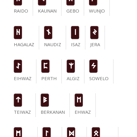
RAIDO
KAUNAN
GEBO
WUNJO
H
n
i
J
HAGALAZ
NAUDIZ
ISAZ
JERA
I
P
Z
S
EIHWAZ
PERTH
ALGIZ
SOWELO
t
B
E
TEIWAZ
BERKANAN
EHWAZ
M
L
D
O