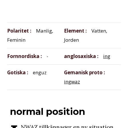
Polaritet
Manlig,
Element
Vatten,
Feminin
Jorden
Fornnordiska
-
anglosaxiska
ing
Gotiska
enguz
Gemanisk proto
ingwaz
normal position
NWAZ tillkännager en ny situation