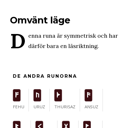
Omvänt läge
D
enna runa är symmetrisk och har
därför bara en läsriktning.
DE ANDRA RUNORNA
F
U
T
a
FEHU
URUZ
THURISAZ
ANSUZ
R
K
G
W