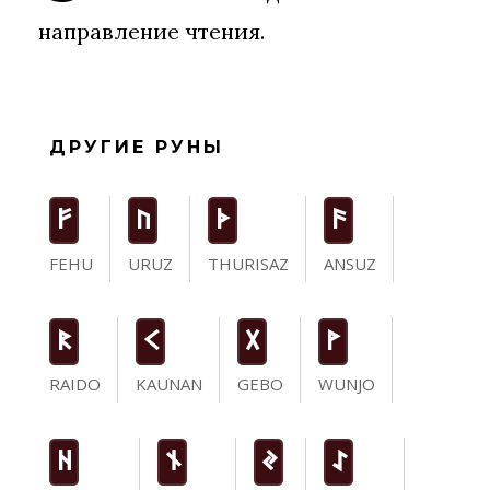
направление чтения.
ДРУГИЕ РУНЫ
F
U
T
a
FEHU
URUZ
THURISAZ
ANSUZ
R
K
G
W
RAIDO
KAUNAN
GEBO
WUNJO
H
n
J
I