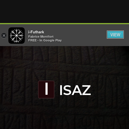
i-Futhark
VIEW
×
Fabrice Montfort
FREE - In Google Play
ISAZ
i