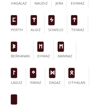
HAGALAZ
NAUDIZ
JERA
EIHWAZ
P
Z
S
t
PERTH
ALGIZ
SOWELO
TEIWAZ
B
E
M
BERKANAN
EHWAZ
MANNAZ
L
N
D
O
LAGUZ
INWAZ
DAGAZ
OTHALAN