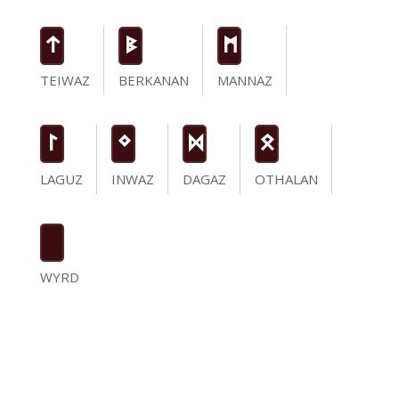
t
B
M
TEIWAZ
BERKANAN
MANNAZ
L
N
D
O
LAGUZ
INWAZ
DAGAZ
OTHALAN
WYRD