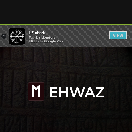
i-Futhark
VIEW
×
Fabrice Montfort
FREE - In Google Play
EHWAZ
E