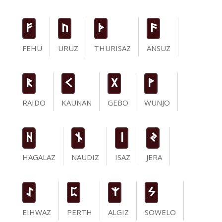
F
U
T
a
FEHU
URUZ
THURISAZ
ANSUZ
R
K
G
W
RAIDO
KAUNAN
GEBO
WUNJO
H
n
i
J
HAGALAZ
NAUDIZ
ISAZ
JERA
I
P
Z
S
EIHWAZ
PERTH
ALGIZ
SOWELO