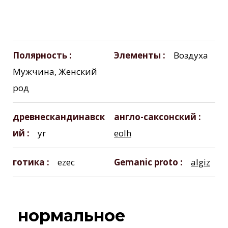
Полярность
Элементы
Воздуха
Мужчина, Женский
род
древнескандинавск
англо-саксонский
ий
yr
eolh
готика
ezec
Gemanic proto
algiz
нормальное