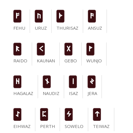
F
U
T
a
FEHU
URUZ
THURISAZ
ANSUZ
R
K
G
W
RAIDO
KAUNAN
GEBO
WUNJO
H
n
i
J
HAGALAZ
NAUDIZ
ISAZ
JERA
I
P
S
t
EIHWAZ
PERTH
SOWELO
TEIWAZ