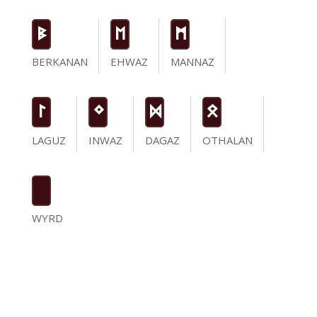
B
E
M
BERKANAN
EHWAZ
MANNAZ
L
N
D
O
LAGUZ
INWAZ
DAGAZ
OTHALAN
WYRD