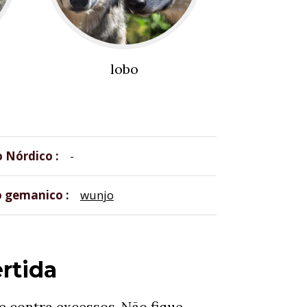
lobo
o Nórdico
-
o gemanico
wunjo
rtida
 contra excessos. Não fique