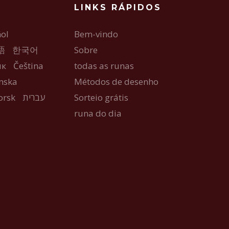
LINKS RÁPIDOS
ol
Bem-vindo
語
한국어
Sobre
ык
Čeština
todas as runas
nska
Métodos de desenho
orsk
עברית
Sorteio grátis
runa do dia