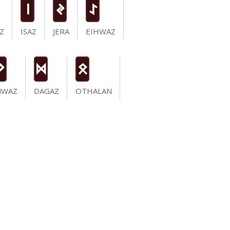
i
J
I
Z
ISAZ
JERA
EIHWAZ
N
D
O
NWAZ
DAGAZ
OTHALAN