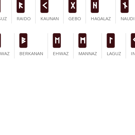
R
K
G
H
n
SUZ
RAIDO
KAUNAN
GEBO
HAGALAZ
NAUDI
B
E
M
L
IWAZ
BERKANAN
EHWAZ
MANNAZ
LAGUZ
I