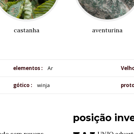
castanha
aventurina
elementos
Ar
Velh
gótico
winja
prot
posição inve
do sem nuvens,
UNJO adverte