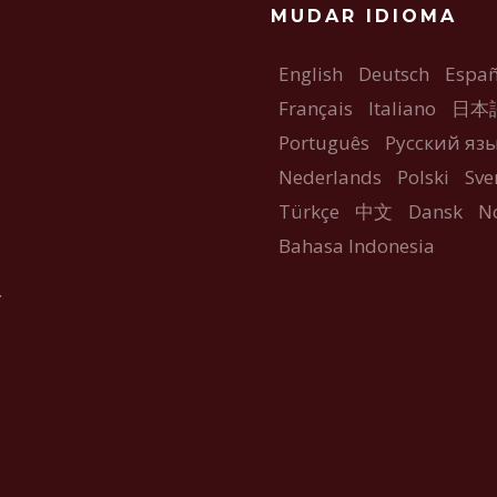
MUDAR IDIOMA
English
Deutsch
Españ
Français
Italiano
日本
Português
Русский яз
Nederlands
Polski
Sve
Türkçe
中文
Dansk
N
Bahasa Indonesia
.