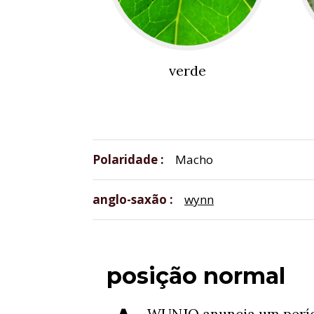
verde
Polaridade
Macho
anglo-saxão
wynn
posição normal
WUNJO anuncia um perío