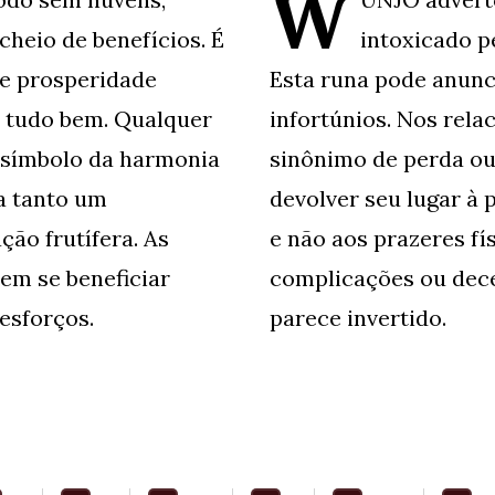
W
cheio de benefícios. É
intoxicado pe
 e prosperidade
Esta runa pode anunc
á tudo bem. Qualquer
infortúnios. Nos rel
 símbolo da harmonia
sinônimo de perda ou
a tanto um
devolver seu lugar à
ão frutífera. As
e não aos prazeres fí
tem se beneficiar
complicações ou de
esforços.
parece invertido.