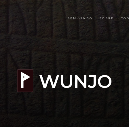
BEM-VINDO
SOBRE
TOD
WUNJO
W