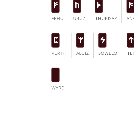
F
U
T
a
FEHU
URUZ
THURISAZ
AN
P
Z
S
t
PERTH
ALGIZ
SOWELO
TE
WYRD