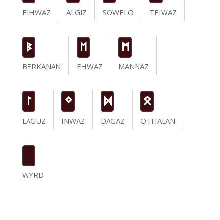
EIHWAZ
ALGIZ
SOWELO
TEIWAZ
B
E
M
BERKANAN
EHWAZ
MANNAZ
L
N
D
O
LAGUZ
INWAZ
DAGAZ
OTHALAN
WYRD