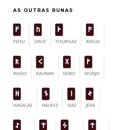
AS OUTRAS RUNAS
F
U
T
a
FEHU
URUZ
THURISAZ
ANSUZ
R
K
G
W
RAIDO
KAUNAN
GEBO
WUNJO
H
n
i
J
HAGALAZ
NAUDIZ
ISAZ
JERA
I
Z
S
t