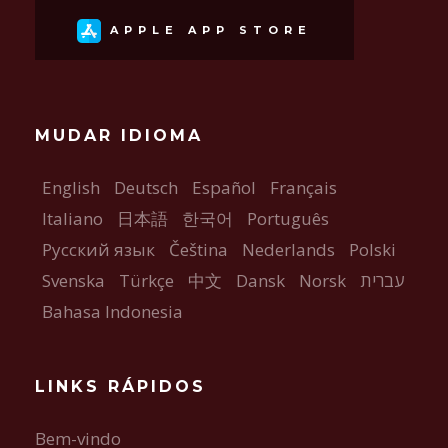
APPLE APP STORE
MUDAR IDIOMA
English
Deutsch
Español
Français
Italiano
日本語
한국어
Português
Русский язык
Čeština
Nederlands
Polski
Svenska
Türkçe
中文
Dansk
Norsk
עברית
Bahasa Indonesia
LINKS RÁPIDOS
Bem-vindo