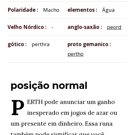
Polaridade
Macho
elementos
Água
Velho Nórdico
-
anglo-saxão
peord
gótico
perthra
proto gemanico
pertho
posição normal
P
ERTH pode anunciar um ganho
inesperado em jogos de azar ou
um presente em dinheiro. Essa runa
também pode significar que você