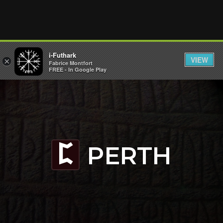
i-Futhark
VIEW
×
Fabrice Montfort
FREE - In Google Play
PERTH
P