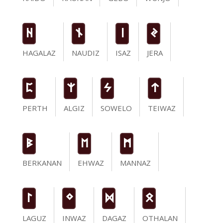
H
n
i
J
HAGALAZ
NAUDIZ
ISAZ
JERA
P
Z
S
t
PERTH
ALGIZ
SOWELO
TEIWAZ
B
E
M
BERKANAN
EHWAZ
MANNAZ
L
N
D
O
LAGUZ
INWAZ
DAGAZ
OTHALAN