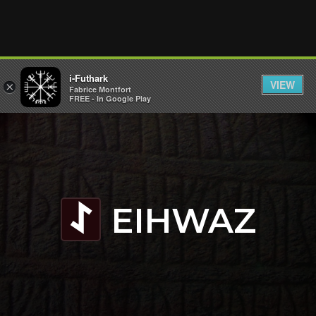
i-Futhark
VIEW
×
Fabrice Montfort
FREE - In Google Play
EIHWAZ
I