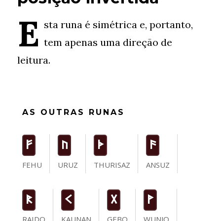
E
sta runa é simétrica e, portanto,
tem apenas uma direção de
leitura.
AS OUTRAS RUNAS
F
U
T
a
FEHU
URUZ
THURISAZ
ANSUZ
R
K
G
W
RAIDO
KAUNAN
GEBO
WUNJO