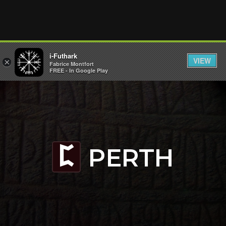
i-Futhark
VIEW
×
Fabrice Montfort
FREE - In Google Play
PERTH
P