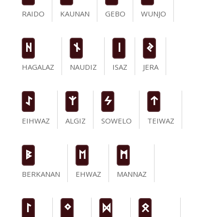
RAIDO
KAUNAN
GEBO
WUNJO
H
n
i
J
HAGALAZ
NAUDIZ
ISAZ
JERA
I
Z
S
t
EIHWAZ
ALGIZ
SOWELO
TEIWAZ
B
E
M
BERKANAN
EHWAZ
MANNAZ
L
N
D
O