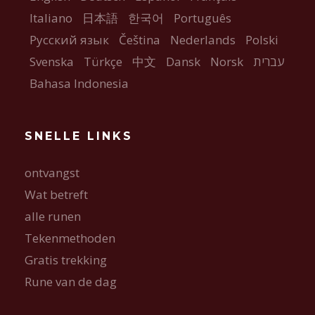
Italiano
日本語
한국어
Português
Русский язык
Čeština
Nederlands
Polski
Svenska
Türkçe
中文
Dansk
Norsk
עברית
Bahasa Indonesia
SNELLE LINKS
ontvangst
Wat betreft
alle runen
Tekenmethoden
Gratis trekking
Rune van de dag