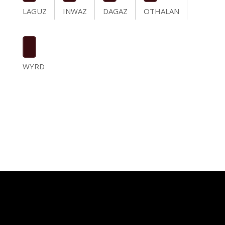
LAGUZ
INWAZ
DAGAZ
OTHALAN
WYRD