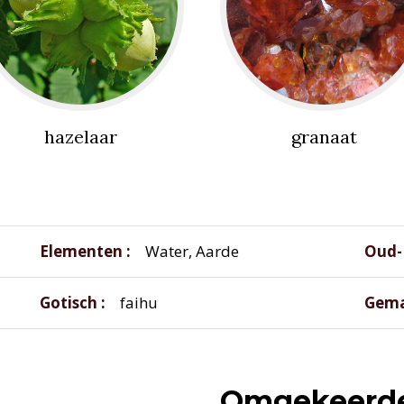
hazelaar
granaat
Elementen
Water, Aarde
Oud-
Gotisch
faihu
Gema
Omgekeerde