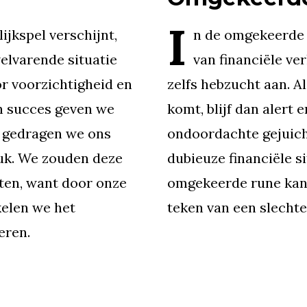
I
ijkspel verschijnt,
n de omgekeerde 
welvarende situatie
van financiële ver
 voorzichtigheid en
zelfs hebzucht aan. Al
an succes geven we
komt, blijf dan alert 
n gedragen we ons
ondoordachte gejuic
luk. We zouden deze
dubieuze financiële s
tten, want door onze
omgekeerde rune kan 
elen we het
teken van een slechte
eren.