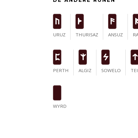
DE ANDERE RUNEN
U
T
a
URUZ
THURISAZ
ANSUZ
R
P
Z
S
t
PERTH
ALGIZ
SOWELO
TE
WYRD