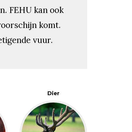
jn. FEHU kan ook
voorschijn komt.
etigende vuur.
Dier