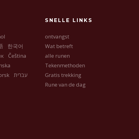
SNELLE LINKS
ol
ontvangst
語
한국어
Wat betreft
ык
Čeština
alle runen
nska
Tekenmethoden
orsk
עברית
Gratis trekking
Rune van de dag