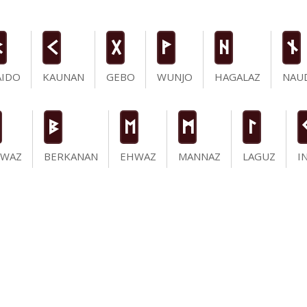
R
K
G
W
H
n
AIDO
KAUNAN
GEBO
WUNJO
HAGALAZ
NAU
B
E
M
L
IWAZ
BERKANAN
EHWAZ
MANNAZ
LAGUZ
I