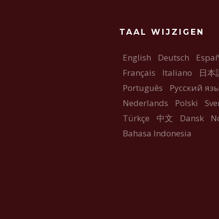
TAAL WIJZIGEN
English
Deutsch
Españ
Français
Italiano
日本
.
Português
Русский яз
Nederlands
Polski
Sve
Türkçe
中文
Dansk
N
Bahasa Indonesia