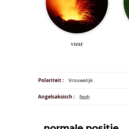
vuur
Polariteit
Vrouwelijk
Angelsaksisch
feoh
normale positie