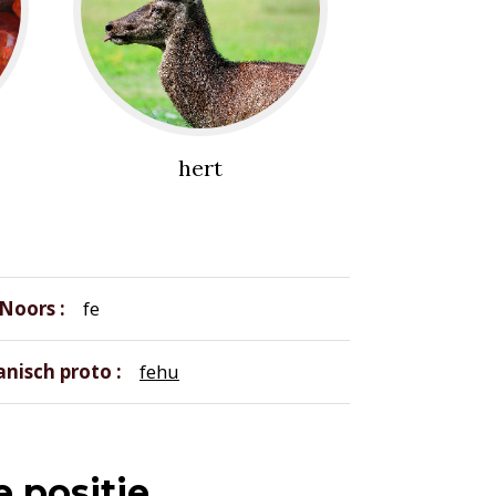
hert
Noors
fe
nisch proto
fehu
 positie