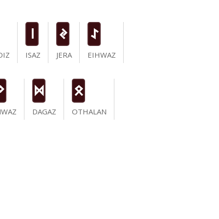
i
J
I
DIZ
ISAZ
JERA
EIHWAZ
N
D
O
NWAZ
DAGAZ
OTHALAN