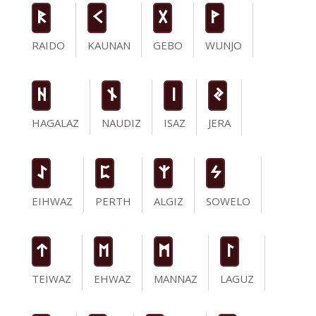
R
K
G
W
RAIDO
KAUNAN
GEBO
WUNJO
H
n
i
J
HAGALAZ
NAUDIZ
ISAZ
JERA
I
P
Z
S
EIHWAZ
PERTH
ALGIZ
SOWELO
t
E
M
L
TEIWAZ
EHWAZ
MANNAZ
LAGUZ