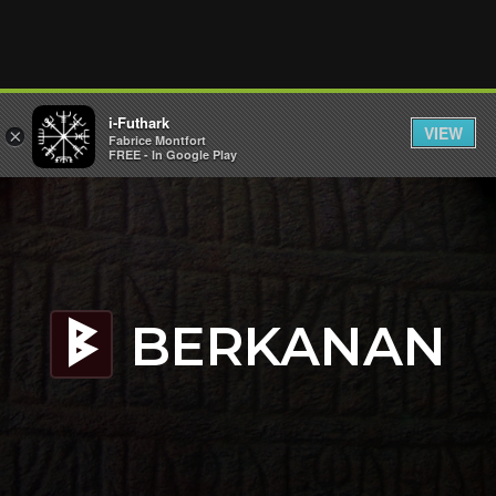
i-Futhark
VIEW
×
Fabrice Montfort
FREE - In Google Play
BERKANAN
B