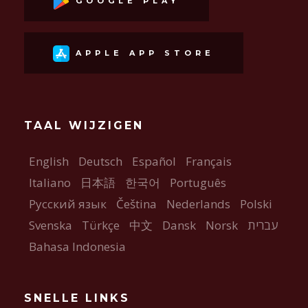
GOOGLE PLAY
APPLE APP STORE
TAAL WIJZIGEN
English
Deutsch
Español
Français
Italiano
日本語
한국어
Português
Русский язык
Čeština
Nederlands
Polski
Svenska
Türkçe
中文
Dansk
Norsk
עברית
Bahasa Indonesia
SNELLE LINKS