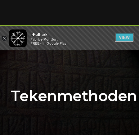
i-Futhark
VIEW
×
Fabrice Montfort
FREE - In Google Play
Tekenmethoden