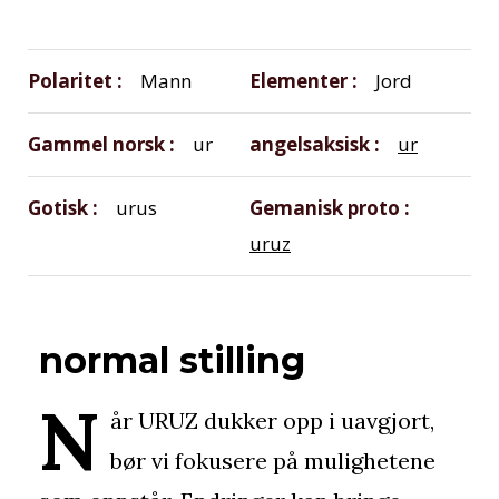
Polaritet
Mann
Elementer
Jord
Gammel norsk
ur
angelsaksisk
ur
Gotisk
urus
Gemanisk proto
uruz
normal stilling
N
år URUZ dukker opp i uavgjort,
bør vi fokusere på mulighetene