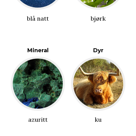
blå natt
bjørk
Mineral
Dyr
azuritt
ku