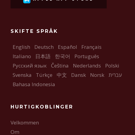
SKIFTE SPRÅK
English
Deutsch
Español
Français
Italiano
日本語
한국어
Português
Русский язык
Čeština
Nederlands
Polski
Svenska
Türkçe
中文
Dansk
Norsk
עברית
Bahasa Indonesia
HURTIGKOBLINGER
Velkommen
Om