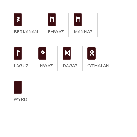
B
E
M
BERKANAN
EHWAZ
MANNAZ
L
N
D
O
LAGUZ
INWAZ
DAGAZ
OTHALAN
WYRD