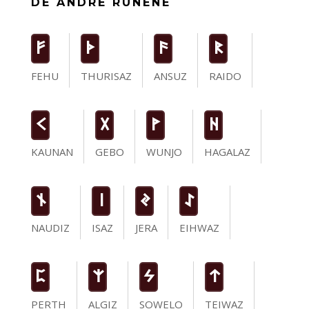
DE ANDRE RUNENE
F
T
a
R
FEHU
THURISAZ
ANSUZ
RAIDO
K
G
W
H
KAUNAN
GEBO
WUNJO
HAGALAZ
n
i
J
I
NAUDIZ
ISAZ
JERA
EIHWAZ
P
Z
S
t
PERTH
ALGIZ
SOWELO
TEIWAZ