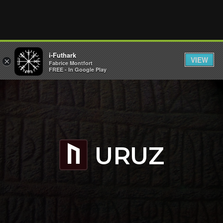
i-Futhark
VIEW
×
Fabrice Montfort
FREE - In Google Play
URUZ
U