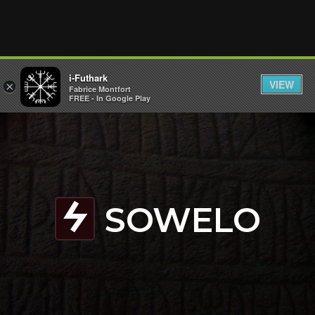
i-Futhark
VIEW
×
Fabrice Montfort
FREE - In Google Play
SOWELO
S