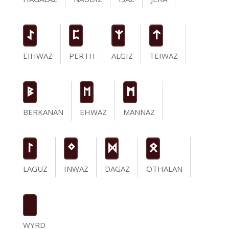
I
P
Z
t
EIHWAZ
PERTH
ALGIZ
TEIWAZ
B
E
M
BERKANAN
EHWAZ
MANNAZ
L
N
D
O
LAGUZ
INWAZ
DAGAZ
OTHALAN
WYRD