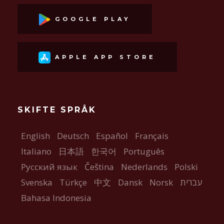
GOOGLE PLAY
APPLE APP STORE
SKIFTE SPRÅK
English
Deutsch
Español
Français
Italiano
日本語
한국어
Português
Русский язык
Čeština
Nederlands
Polski
Svenska
Türkçe
中文
Dansk
Norsk
עברית
Bahasa Indonesia