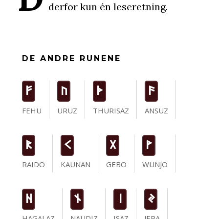
derfor kun én leseretning.
DE ANDRE RUNENE
F
U
T
a
FEHU
URUZ
THURISAZ
ANSUZ
R
K
G
W
RAIDO
KAUNAN
GEBO
WUNJO
H
n
i
J
HAGALAZ
NAUDIZ
ISAZ
JERA