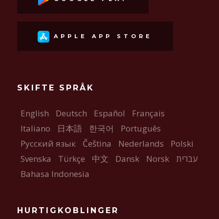
APPLE APP STORE
SKIFTE SPRÅK
English
Deutsch
Español
Français
Italiano
日本語
한국어
Português
Русский язык
Čeština
Nederlands
Polski
Svenska
Türkçe
中文
Dansk
Norsk
עברית
Bahasa Indonesia
HURTIGKOBLINGER