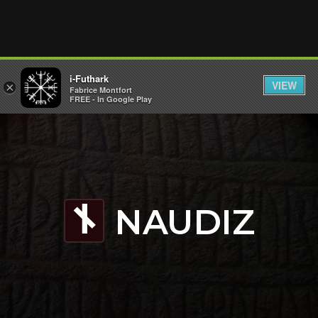
i-Futhark
VIEW
×
Fabrice Montfort
FREE - In Google Play
NAUDIZ
n