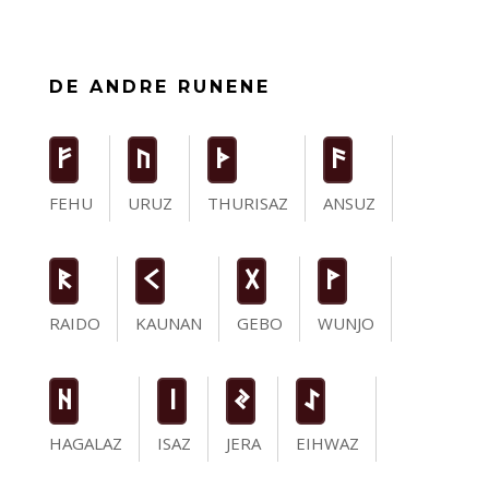
DE ANDRE RUNENE
F
U
T
a
FEHU
URUZ
THURISAZ
ANSUZ
R
K
G
W
RAIDO
KAUNAN
GEBO
WUNJO
H
i
J
I
HAGALAZ
ISAZ
JERA
EIHWAZ