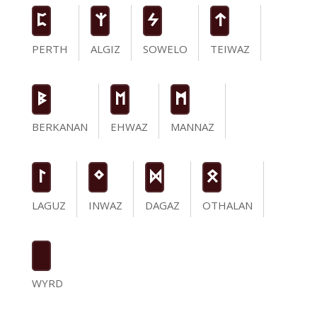
P
Z
S
t
PERTH
ALGIZ
SOWELO
TEIWAZ
B
E
M
BERKANAN
EHWAZ
MANNAZ
L
N
D
O
LAGUZ
INWAZ
DAGAZ
OTHALAN
WYRD