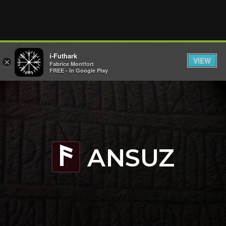
i-Futhark
VIEW
×
Fabrice Montfort
FREE - In Google Play
ANSUZ
a