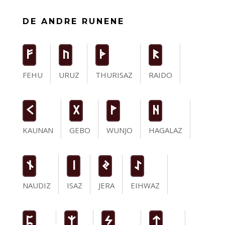
DE ANDRE RUNENE
F
U
T
R
FEHU
URUZ
THURISAZ
RAIDO
K
G
W
H
KAUNAN
GEBO
WUNJO
HAGALAZ
n
i
J
I
NAUDIZ
ISAZ
JERA
EIHWAZ
P
Z
S
t