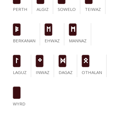
PERTH
ALGIZ
SOWELO
TEIWAZ
B
E
M
BERKANAN
EHWAZ
MANNAZ
L
N
D
O
LAGUZ
INWAZ
DAGAZ
OTHALAN
WYRD