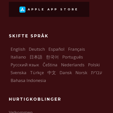
APPLE APP STORE
SKIFTE SPRÅK
English
Deutsch
Español
Français
Italiano
日本語
한국어
Português
Русский язык
Čeština
Nederlands
Polski
Svenska
Türkçe
中文
Dansk
Norsk
עברית
Bahasa Indonesia
HURTIGKOBLINGER
Velkommen