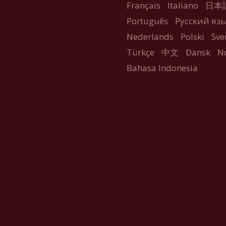
Français
Italiano
日本
Português
Русский яз
을
Nederlands
Polski
Sve
Türkçe
中文
Dansk
N
Bahasa Indonesia