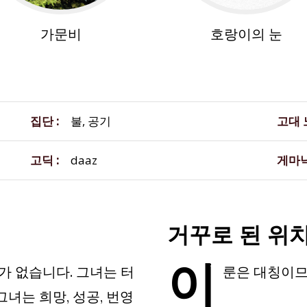
가문비
호랑이의 눈
집단
불, 공기
고대
고딕
daaz
게마
거꾸로 된 위
이
가 없습니다. 그녀는 터
룬은 대칭이므
그녀는 희망, 성공, 번영