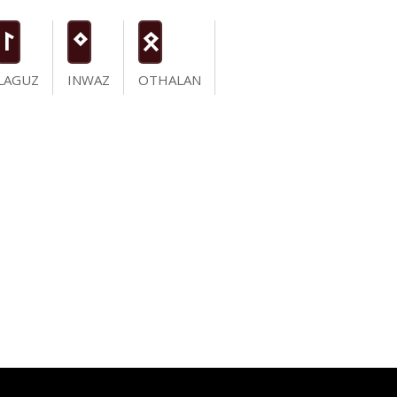
L
N
O
LAGUZ
INWAZ
OTHALAN