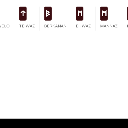
t
B
E
M
WELO
TEIWAZ
BERKANAN
EHWAZ
MANNAZ