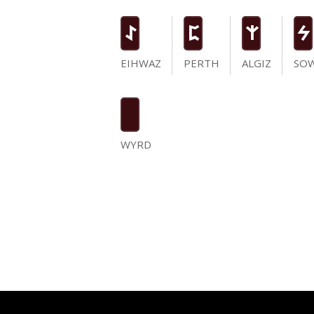
I
P
Z
S
EIHWAZ
PERTH
ALGIZ
SO
WYRD