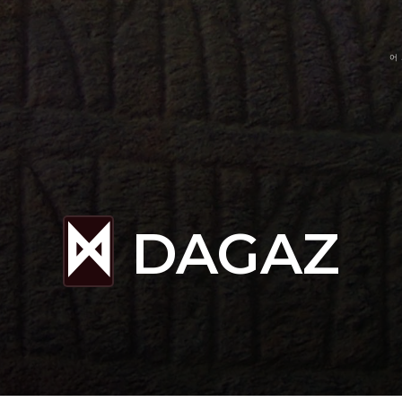
어
DAGAZ
D