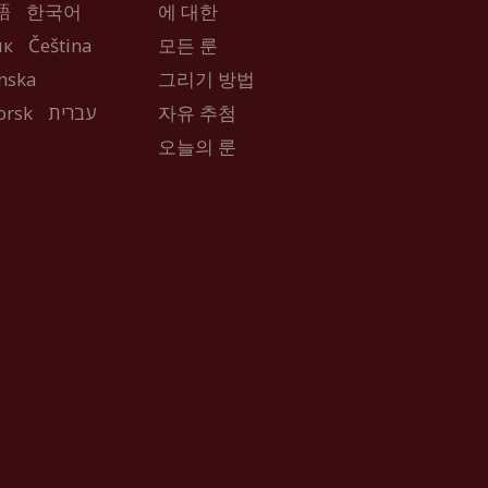
語
한국어
에 대한
ык
Čeština
모든 룬
nska
그리기 방법
orsk
עברית
자유 추첨
오늘의 룬