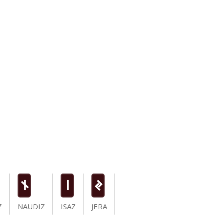
n
i
J
Z
NAUDIZ
ISAZ
JERA