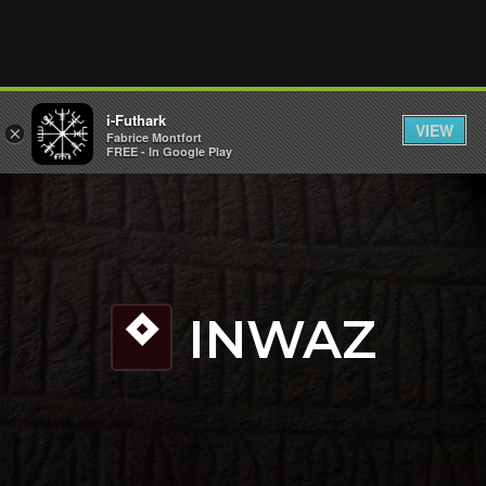
i-Futhark
VIEW
×
Fabrice Montfort
FREE - In Google Play
INWAZ
N