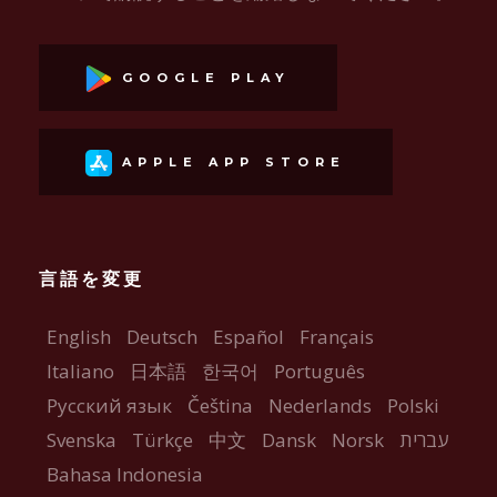
GOOGLE PLAY
APPLE APP STORE
言語を変更
English
Deutsch
Español
Français
Italiano
日本語
한국어
Português
Русский язык
Čeština
Nederlands
Polski
Svenska
Türkçe
中文
Dansk
Norsk
עברית
Bahasa Indonesia