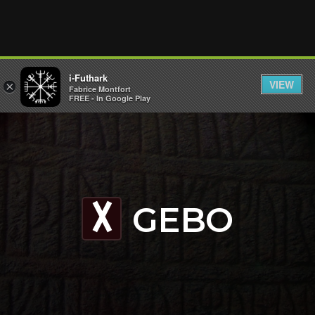
i-Futhark
VIEW
×
Fabrice Montfort
FREE - In Google Play
GEBO
G