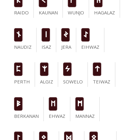
R
K
W
H
RAIDO
KAUNAN
WUNJO
HAGALAZ
n
i
J
I
NAUDIZ
ISAZ
JERA
EIHWAZ
P
Z
S
t
PERTH
ALGIZ
SOWELO
TEIWAZ
B
E
M
BERKANAN
EHWAZ
MANNAZ
L
N
D
O