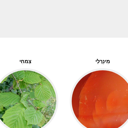
מִינֵרָלִי
צִמחִי