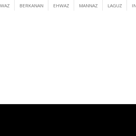
IWAZ
BERKANAN
EHWAZ
MANNAZ
LAGUZ
I