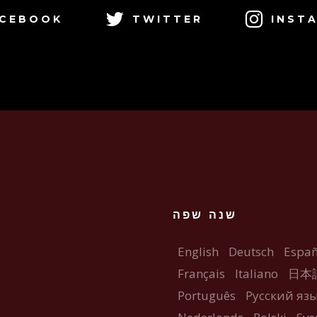
CEBOOK
TWITTER
INST
שנה שפה
English
Deutsch
Españ
Français
Italiano
日本
Português
Русский яз