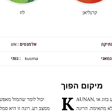
קרנליאן
לוּז
עתיקה
אלמנטים
אֵשׁ
גמאני
kusma
גוֹתִי
מיקום הפוך
K
AUNAN, במצב הפוך, יכול להיות סימן לקרע בזוג או
לא מתאימה. הרונה
ממצב רע. רונה זו היא סמל 