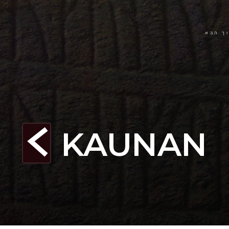
ך הבא
KAUNAN
K