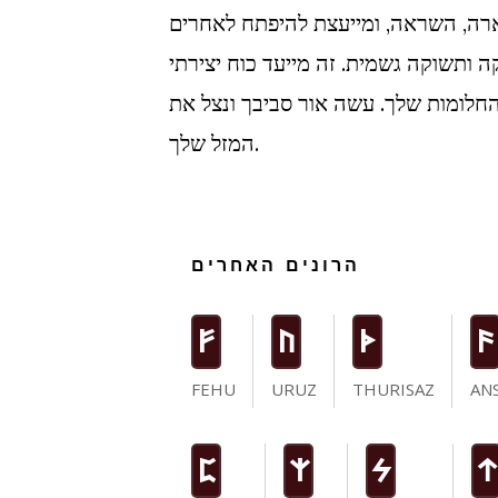
, השראה, ומייעצת להיפתח לאחרים. KAUNAN יכול להיות
ה ותשוקה גשמית. זה מייעד כוח יצירתי
לומות שלך. עשה אור סביבך ונצל את
המזל שלך.
הרונים האחרים
F
U
T
a
FEHU
URUZ
THURISAZ
AN
P
Z
S
t