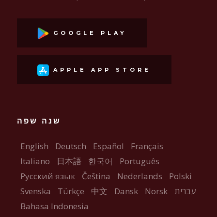
GOOGLE PLAY
APPLE APP STORE
שנה שפה
English
Deutsch
Español
Français
Italiano
日本語
한국어
Português
Русский язык
Čeština
Nederlands
Polski
עברית
Norsk
Dansk
中文
Türkçe
Svenska
Bahasa Indonesia