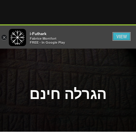
i-Futhark
VIEW
×
Fabrice Montfort
FREE - In Google Play
הגרלה חינם