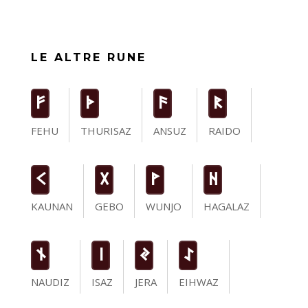
LE ALTRE RUNE
F
T
a
R
FEHU
THURISAZ
ANSUZ
RAIDO
K
G
W
H
KAUNAN
GEBO
WUNJO
HAGALAZ
n
i
J
I
NAUDIZ
ISAZ
JERA
EIHWAZ