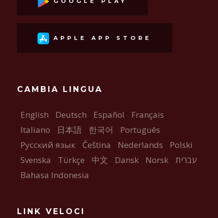
GOOGLE PLAY
APPLE APP STORE
CAMBIA LINGUA
English
Deutsch
Español
Français
Italiano
日本語
한국어
Português
Русский язык
Čeština
Nederlands
Polski
Svenska
Türkçe
中文
Dansk
Norsk
עברית
Bahasa Indonesia
LINK VELOCI