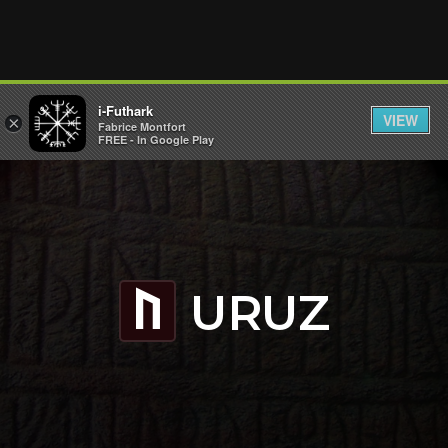
i-Futhark
VIEW
×
Fabrice Montfort
FREE - In Google Play
URUZ
U