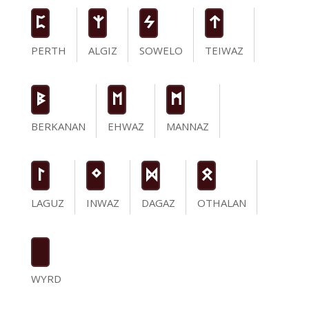
P
Z
S
t
PERTH
ALGIZ
SOWELO
TEIWAZ
B
E
M
BERKANAN
EHWAZ
MANNAZ
L
N
D
O
LAGUZ
INWAZ
DAGAZ
OTHALAN
WYRD