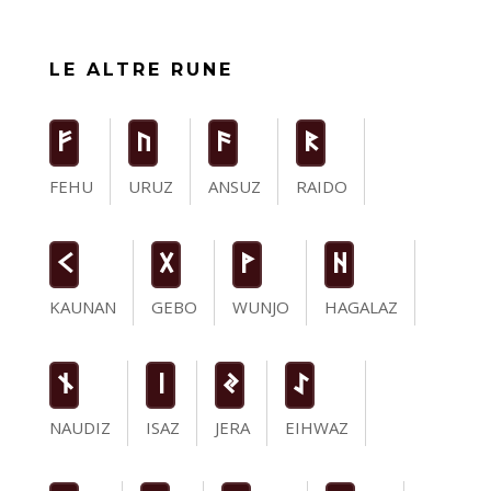
LE ALTRE RUNE
F
U
a
R
FEHU
URUZ
ANSUZ
RAIDO
K
G
W
H
KAUNAN
GEBO
WUNJO
HAGALAZ
n
i
J
I
NAUDIZ
ISAZ
JERA
EIHWAZ