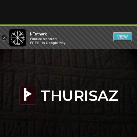
i-Futhark
VIEW
×
Fabrice Montfort
FREE - In Google Play
THURISAZ
T