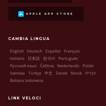
APPLE APP STORE
CAMBIA LINGUA
English
Deutsch
Español
Français
Italiano
日本語
한국어
Português
Русский язык
Čeština
Nederlands
Polski
Svenska
Türkçe
中文
Dansk
Norsk
עברית
Bahasa Indonesia
LINK VELOCI