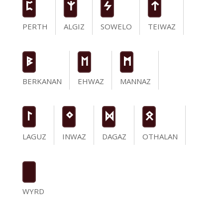
P
Z
S
t
PERTH
ALGIZ
SOWELO
TEIWAZ
B
E
M
BERKANAN
EHWAZ
MANNAZ
L
N
D
O
LAGUZ
INWAZ
DAGAZ
OTHALAN
WYRD