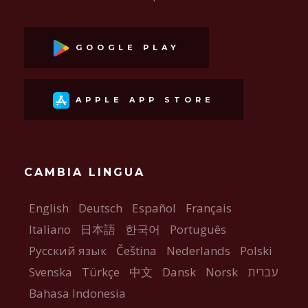
GOOGLE PLAY
APPLE APP STORE
CAMBIA LINGUA
English
Deutsch
Español
Français
Italiano
日本語
한국어
Português
Русский язык
Čeština
Nederlands
Polski
Svenska
Türkçe
中文
Dansk
Norsk
עברית
Bahasa Indonesia