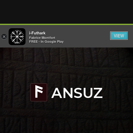
i-Futhark
VIEW
×
Fabrice Montfort
FREE - In Google Play
ANSUZ
a