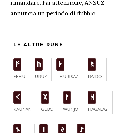
rimandare. Fai attenzione, ANSUZ
annuncia un periodo di dubbio.
LE ALTRE RUNE
F
U
T
R
FEHU
URUZ
THURISAZ
RAIDO
K
G
W
H
KAUNAN
GEBO
WUNJO
HAGALAZ
n
i
J
I