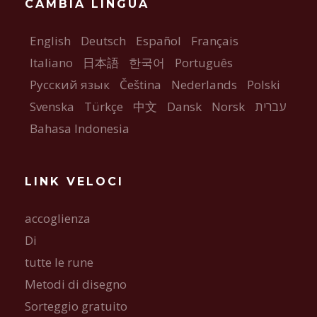
CAMBIA LINGUA
English
Deutsch
Español
Français
Italiano
日本語
한국어
Português
Русский язык
Čeština
Nederlands
Polski
Svenska
Türkçe
中文
Dansk
Norsk
עברית
Bahasa Indonesia
LINK VELOCI
accoglienza
Di
tutte le rune
Metodi di disegno
Sorteggio gratuito