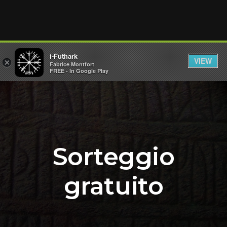
i-Futhark
VIEW
×
Fabrice Montfort
FREE - In Google Play
Sorteggio
gratuito