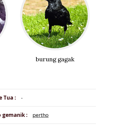
burung gagak
e Tua
-
o gemanik
pertho