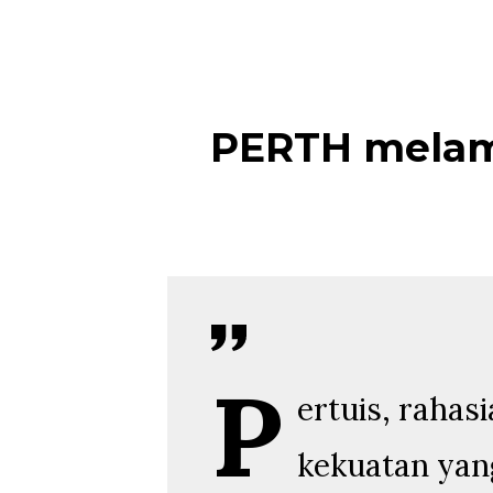
PERTH melamb
P
ertuis, rahas
kekuatan yang