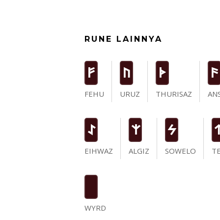
RUNE LAINNYA
F
U
T
a
FEHU
URUZ
THURISAZ
AN
I
Z
S
EIHWAZ
ALGIZ
SOWELO
T
WYRD