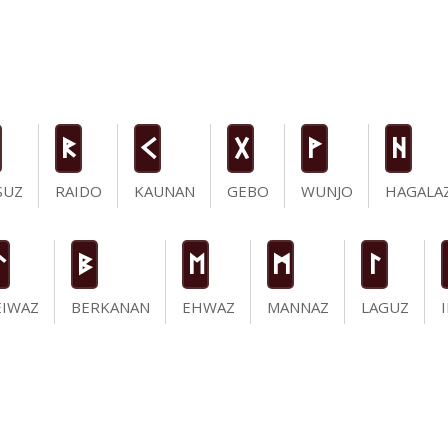
R
K
G
W
H
SUZ
RAIDO
KAUNAN
GEBO
WUNJO
HAGALA
t
B
E
M
L
EIWAZ
BERKANAN
EHWAZ
MANNAZ
LAGUZ