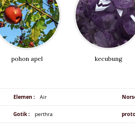
pohon apel
kecubung
Elemen
Air
Nors
Gotik
perthra
prot