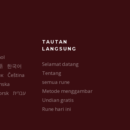
TAUTAN
LANGSUNG
ol
Selamat datang
語
한국어
Tentang
ык
Čeština
semua rune
nska
Metode menggambar
orsk
עברית
Undian gratis
Rune hari ini