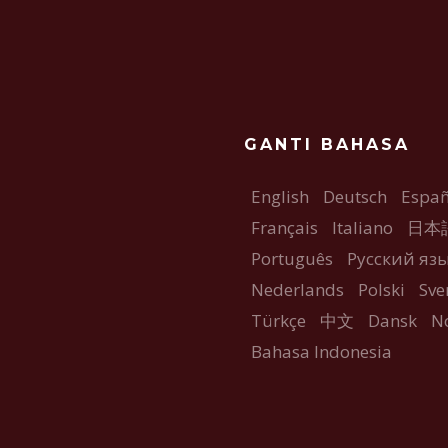
GANTI BAHASA
English
Deutsch
Españ
Français
Italiano
日本
Português
Русский яз
Nederlands
Polski
Sve
Türkçe
中文
Dansk
N
Bahasa Indonesia