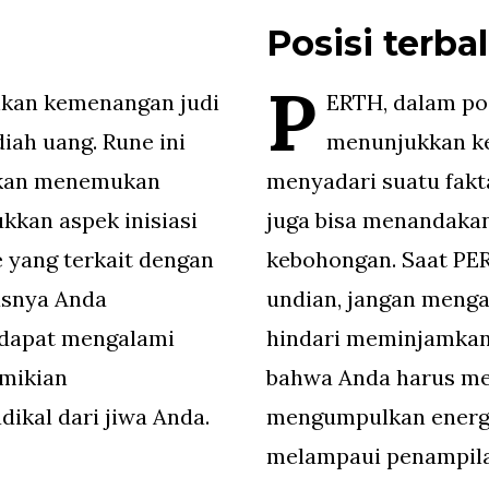
Posisi terbal
P
kan kemenangan judi
ERTH, dalam pos
iah uang. Rune ini
menunjukkan k
 akan menemukan
menyadari suatu fakta
kkan aspek inisiasi
juga bisa menandaka
 yang terkait dengan
kebohongan. Saat PE
asnya Anda
undian, jangan meng
 dapat mengalami
hindari meminjamkan
emikian
bahwa Anda harus me
ikal dari jiwa Anda.
mengumpulkan energi
melampaui penampila