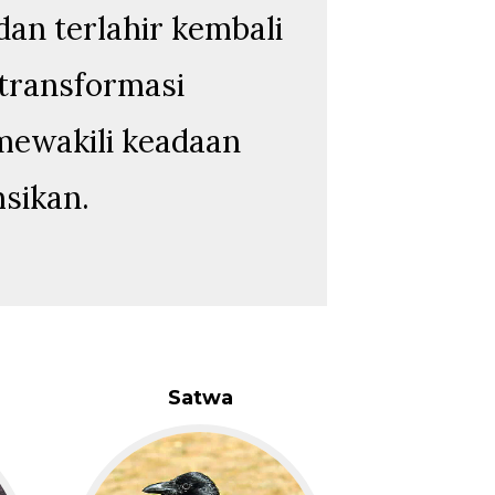
an terlahir kembali
transformasi
 mewakili keadaan
msikan.
Satwa