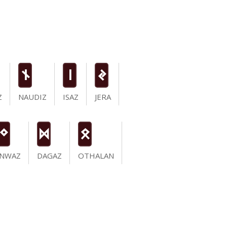
n
i
J
Z
NAUDIZ
ISAZ
JERA
N
D
O
INWAZ
DAGAZ
OTHALAN