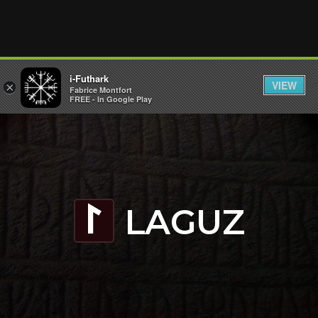
i-Futhark
VIEW
×
Fabrice Montfort
FREE - In Google Play
LAGUZ
L