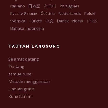
Italiano
日本語
한국어
Português
Русский язык
Čeština
Nederlands
Polski
Svenska
Türkçe
中文
Dansk
Norsk
עברית
Bahasa Indonesia
TAUTAN LANGSUNG
Selamat datang
Tentang
semua rune
Metode menggambar
Undian gratis
Rune hari ini