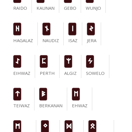
RAIDO
KAUNAN
GEBO
WUNJO
H
n
i
J
HAGALAZ
NAUDIZ
ISAZ
JERA
I
P
Z
S
EIHWAZ
PERTH
ALGIZ
SOWELO
t
B
E
TEIWAZ
BERKANAN
EHWAZ
M
N
D
O