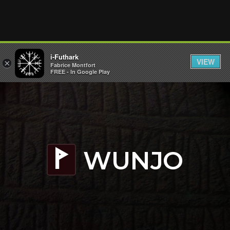
i-Futhark
VIEW
×
Fabrice Montfort
FREE - In Google Play
WUNJO
W