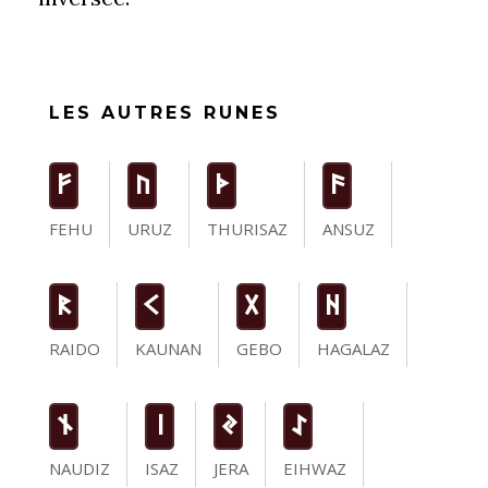
LES AUTRES RUNES
F
U
T
a
FEHU
URUZ
THURISAZ
ANSUZ
R
K
G
H
RAIDO
KAUNAN
GEBO
HAGALAZ
n
i
J
I
NAUDIZ
ISAZ
JERA
EIHWAZ