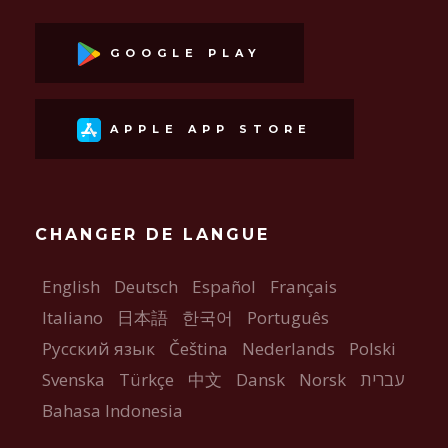
GOOGLE PLAY
APPLE APP STORE
CHANGER DE LANGUE
English
Deutsch
Español
Français
Italiano
日本語
한국어
Português
Русский язык
Čeština
Nederlands
Polski
Svenska
Türkçe
中文
Dansk
Norsk
עברית
Bahasa Indonesia