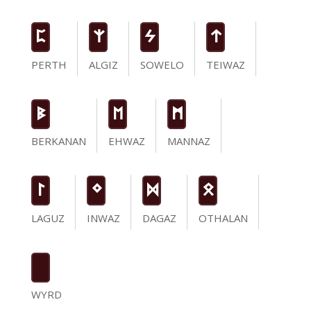
P
Z
S
t
PERTH
ALGIZ
SOWELO
TEIWAZ
B
E
M
BERKANAN
EHWAZ
MANNAZ
L
N
D
O
LAGUZ
INWAZ
DAGAZ
OTHALAN
WYRD