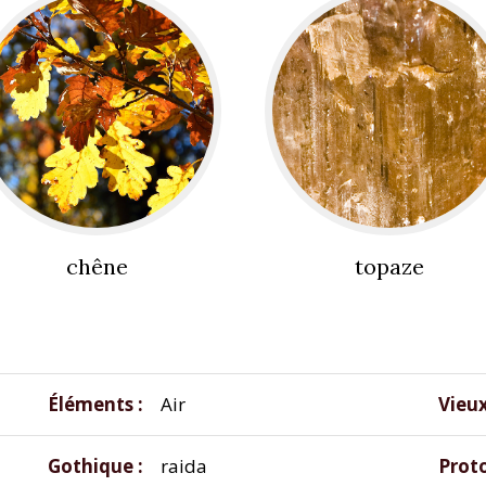
chêne
topaze
Éléments
Air
Vieu
Gothique
raida
Prot