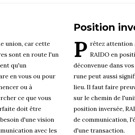
Position inv
P
e union, car cette
rêtez attention 
es sont en route l'un
RAIDO en posit
ment qu'un
déconvenue dans vos 
are en vous ou pour
rune peut aussi signi
mencer ou à
lieu. Il faut faire pre
ercher ce que vous
sur le chemin de l'un
faite doit être
position inversée, R
besoin d'une vision
de communication, l'
mmunication avec les
d'une transaction.