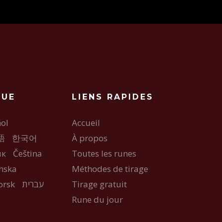
GUE
LIENS RAPIDES
ol
Accueil
語
한국어
À propos
ык
Čeština
Toutes les runes
nska
Méthodes de tirage
orsk
עברית
Tirage gratuit
Rune du jour