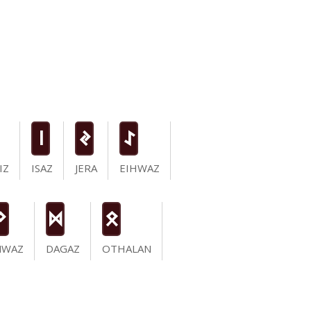
i
J
I
IZ
ISAZ
JERA
EIHWAZ
N
D
O
NWAZ
DAGAZ
OTHALAN