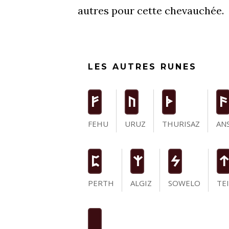
autres pour cette chevauchée.
LES AUTRES RUNES
F
U
T
a
FEHU
URUZ
THURISAZ
AN
P
Z
S
t
PERTH
ALGIZ
SOWELO
TE