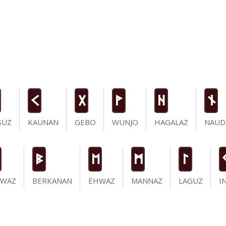
K
G
W
H
n
SUZ
KAUNAN
GEBO
WUNJO
HAGALAZ
NAUD
B
E
M
L
IWAZ
BERKANAN
EHWAZ
MANNAZ
LAGUZ
I