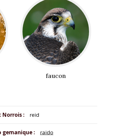
faucon
x Norrois
reid
o gemanique
raido