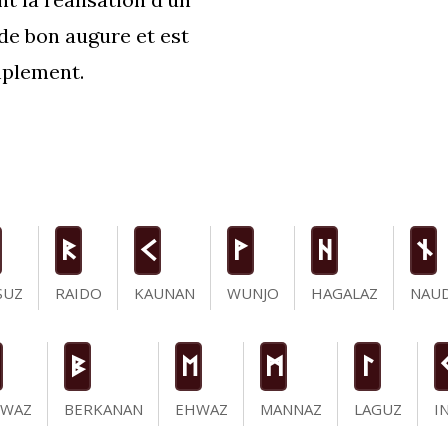
 de bon augure et est
mplement.
R
K
W
H
n
SUZ
RAIDO
KAUNAN
WUNJO
HAGALAZ
NAUD
B
E
M
L
IWAZ
BERKANAN
EHWAZ
MANNAZ
LAGUZ
I