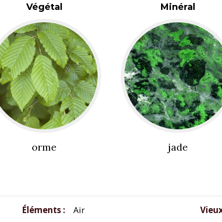
Végétal
Minéral
orme
jade
Éléments
Air
Vieu