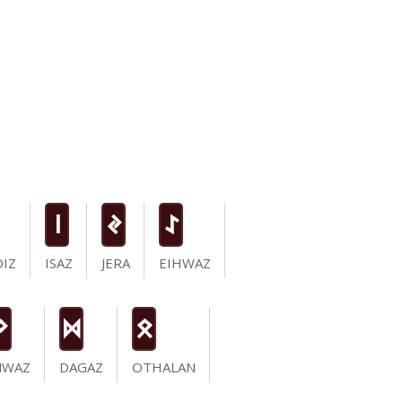
i
J
I
IZ
ISAZ
JERA
EIHWAZ
N
D
O
NWAZ
DAGAZ
OTHALAN