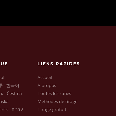
GUE
LIENS RAPIDES
ol
Accueil
語
한국어
À propos
ык
Čeština
Toutes les runes
nska
Méthodes de tirage
orsk
עברית
Tirage gratuit