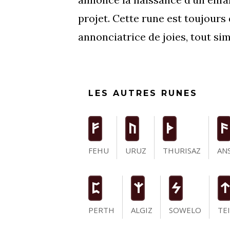
projet. Cette rune est toujours
annonciatrice de joies, tout si
LES AUTRES RUNES
F
U
T
a
FEHU
URUZ
THURISAZ
AN
P
Z
S
t
PERTH
ALGIZ
SOWELO
TE