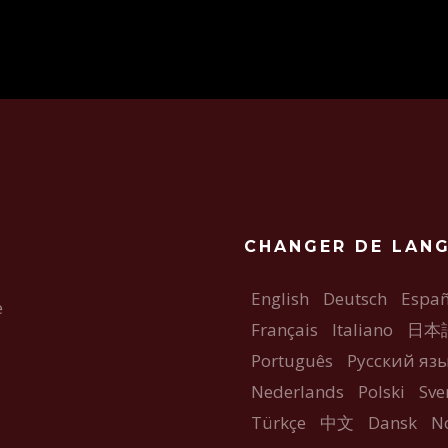
CHANGER DE LAN
English
Deutsch
Españ
e
Français
Italiano
日本
Português
Русский яз
Nederlands
Polski
Sve
Türkçe
中文
Dansk
N