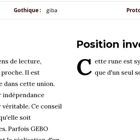
Gothique
giba
Prot
Position inv
C
ens de lecture,
ette rune est 
proche. Il est
que d'un seul s
e dans cette union.
ur indépendance
r véritable. Ce conseil
qu'elle soit
res. Parfois GEBO
t la réalisation d'un