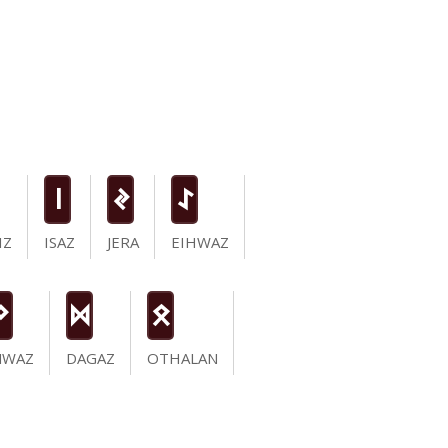
i
J
I
IZ
ISAZ
JERA
EIHWAZ
N
D
O
NWAZ
DAGAZ
OTHALAN