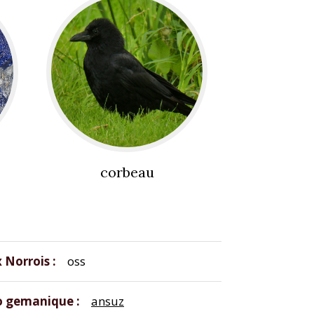
corbeau
x Norrois
oss
o gemanique
ansuz