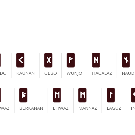
K
G
W
H
n
IDO
KAUNAN
GEBO
WUNJO
HAGALAZ
NAUD
B
E
M
L
IWAZ
BERKANAN
EHWAZ
MANNAZ
LAGUZ
I