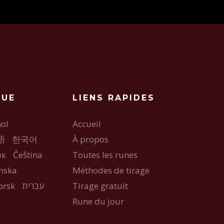
GUE
LIENS RAPIDES
ol
Accueil
語
한국어
À propos
ык
Čeština
Toutes les runes
nska
Méthodes de tirage
orsk
עברית
Tirage gratuit
Rune du jour