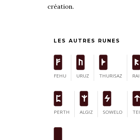
création.
LES AUTRES RUNES
F
U
T
R
FEHU
URUZ
THURISAZ
RA
P
Z
S
t
PERTH
ALGIZ
SOWELO
TE