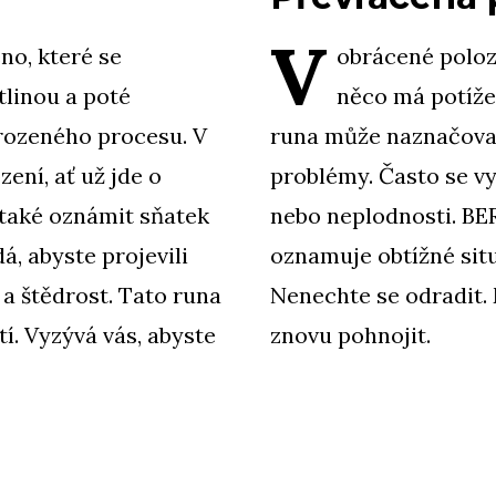
V
o, které se
obrácené polo
linou a poté
něco má potíže
rozeného procesu. V
runa může naznačova
ení, ať už jde o
problémy. Často se v
 také oznámit sňatek
nebo neplodnosti. B
, abyste projevili
oznamuje obtížné sit
 a štědrost. Tato runa
Nenechte se odradit
. Vyzývá vás, abyste
znovu pohnojit.