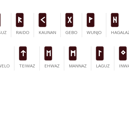
R
K
G
W
H
SUZ
RAIDO
KAUNAN
GEBO
WUNJO
HAGALA
t
E
M
L
N
WELO
TEIWAZ
EHWAZ
MANNAZ
LAGUZ
INW