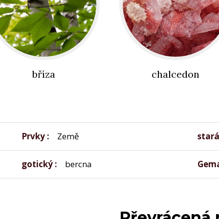
bříza
chalcedon
Prvky
Země
stará
gotický
bercna
Gema
Převrácená 