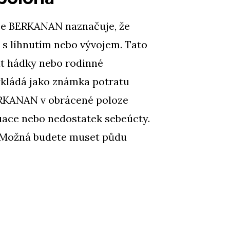
ze BERKANAN naznačuje, že
 s líhnutím nebo vývojem. Tato
t hádky nebo rodinné
ykládá jako známka potratu
ERKANAN v obrácené poloze
uace nebo nedostatek sebeúcty.
. Možná budete muset půdu