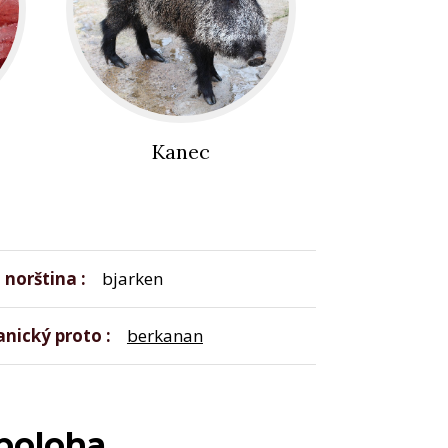
Kanec
 norština
bjarken
nický proto
berkanan
poloha