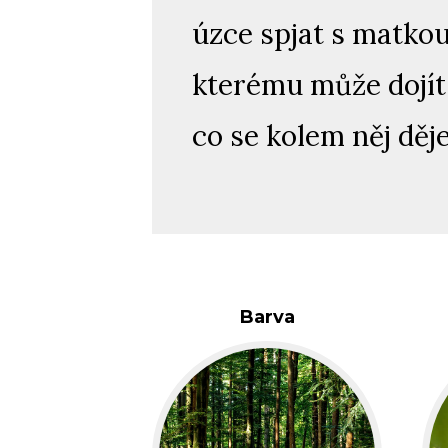
úzce spjat s matko
kterému může dojít
co se kolem něj děj
Barva