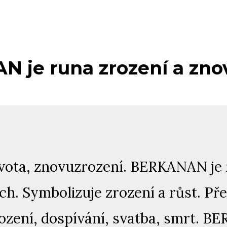
 je runa zrození a zno
života, znovuzrození. BERKANAN je
ch. Symbolizuje zrození a růst. P
rození, dospívání, svatba, smrt. B