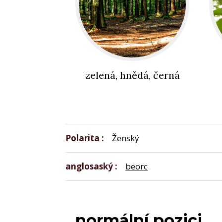
zelená, hnědá, černá
Polarita
Ženský
anglosaský
beorc
normální pozici