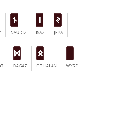
n
i
J
Z
NAUDIZ
ISAZ
JERA
D
O
AZ
DAGAZ
OTHALAN
WYRD