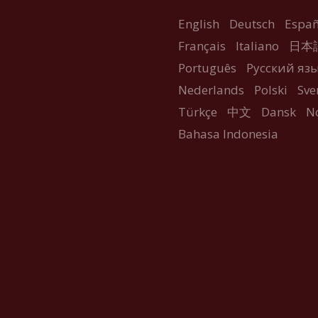
English
Deutsch
Españ
Français
Italiano
日本
Português
Русский яз
Nederlands
Polski
Sve
Türkçe
中文
Dansk
N
Bahasa Indonesia