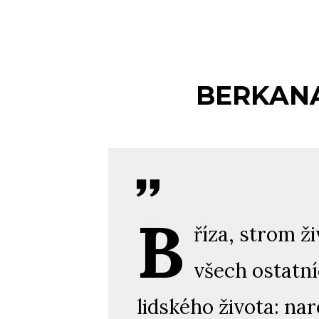
BERKANAN
B
říza, strom 
všech ostatní
lidského života: na