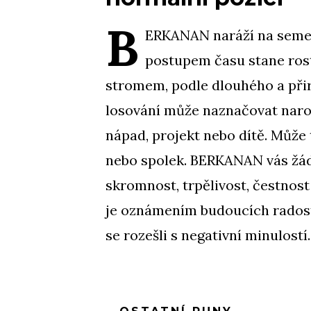
B
ERKANAN naráží na semen
postupem času stane rost
stromem, podle dlouhého a při
losování může naznačovat naroz
nápad, projekt nebo dítě. Může
nebo spolek. BERKANAN vás žádá
skromnost, trpělivost, čestnost
je oznámením budoucích radostí
se rozešli s negativní minulostí.