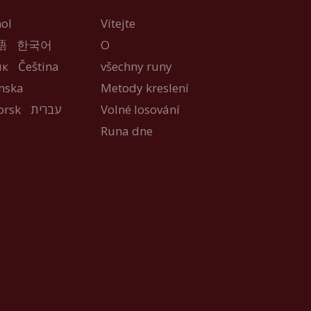
ol
Vítejte
語
한국어
O
ык
Čeština
všechny runy
nska
Metody kreslení
orsk
עברית
Volné losování
Runa dne