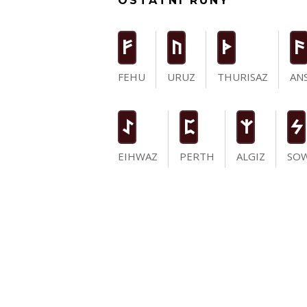
OSTATNÍ RUNY
F
U
T
a
FEHU
URUZ
THURISAZ
AN
I
P
Z
S
EIHWAZ
PERTH
ALGIZ
SO