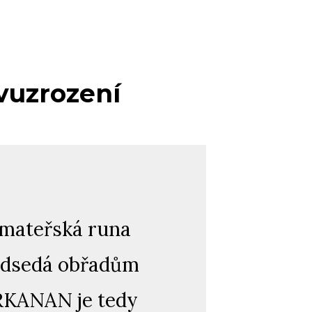
vuzrození
 mateřská runa
ředsedá obřadům
ERKANAN je tedy