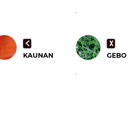
,
K
G
KAUNAN
GEBO
,