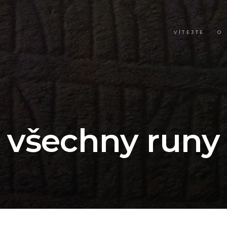
VÍTEJTE
O
všechny runy