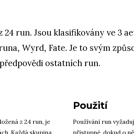
 24 run. Jsou klasifikovány ve 3 ae
 runa, Wyrd, Fate. Je to svým způs
 předpovědi ostatních run.
Použití
ožená z 24 run, je
Používání run vyžaduj
ách. Každá skupina
přístupné, dokud o n