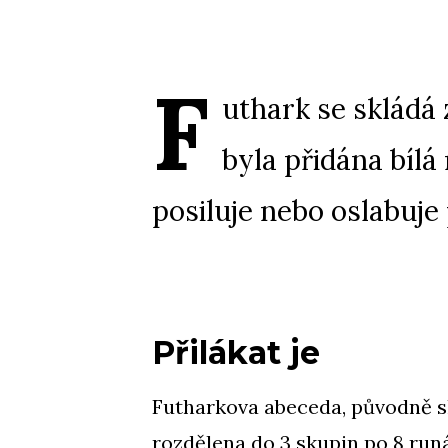
F
uthark se skládá z
byla přidána bílá
posiluje nebo oslabuje
Přilákat je
Futharkova abeceda, původně sl
rozdělena do 3 skupin po 8 run