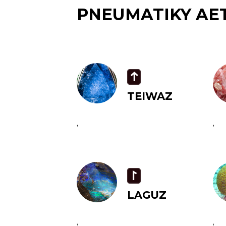
PNEUMATIKY AE
t
TEIWAZ
,
,
L
LAGUZ
,
,