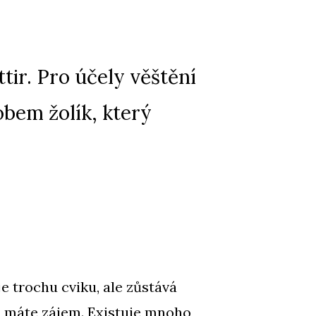
ttir. Pro účely věštění
obem žolík, který
e trochu cviku, ale zůstává
ě máte zájem. Existuje mnoho