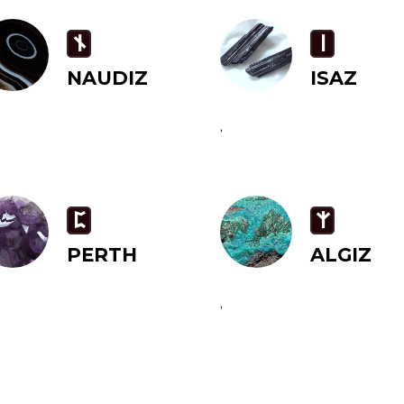
n
i
NAUDIZ
ISAZ
,
P
Z
PERTH
ALGIZ
,