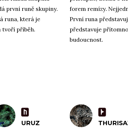
dá první runě skupiny.
forem remízy. Nejjed
á runa, která je
První runa představu
 tvoří příběh.
představuje přítomnos
budoucnost.
U
T
URUZ
THURISA