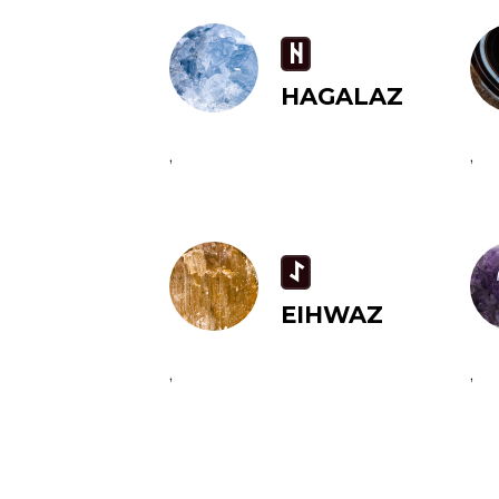
H
HAGALAZ
,
,
I
EIHWAZ
,
,