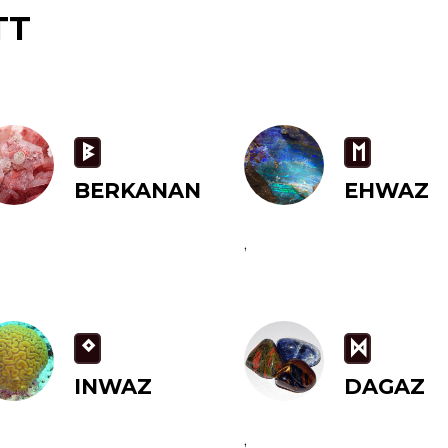
TT
B
E
BERKANAN
EHWAZ
,
N
D
INWAZ
DAGAZ
,