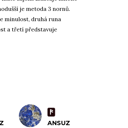
nodušší je metoda 3 nornů.
je minulost, druhá runa
t a třetí představuje
a
Z
ANSUZ