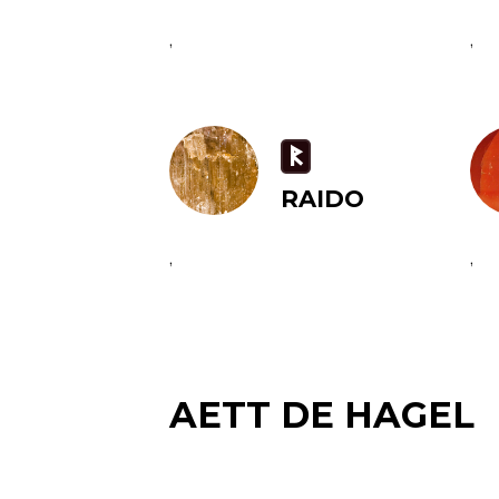
,
,
R
RAIDO
,
,
AETT DE HAGEL