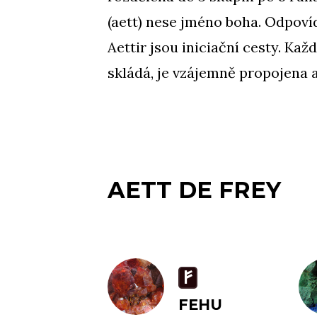
(aett) nese jméno boha. Odpoví
Aettir jsou iniciační cesty. Každ
skládá, je vzájemně propojena a
AETT DE FREY
F
FEHU