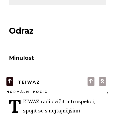
Odraz
Minulost
t
t
O
TEIWAZ
NORMÁLNÍ POZICI
,
T
EIWAZ radí cvičit introspekci,
spojit se s nejtajnějšími