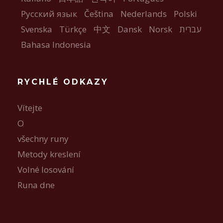
Русский язык
Čeština
Nederlands
Polski
Svenska
Türkçe
中文
Dansk
Norsk
עברית
Bahasa Indonesia
RYCHLÉ ODKAZY
Vítejte
O
všechny runy
Metody kreslení
Volné losování
Runa dne