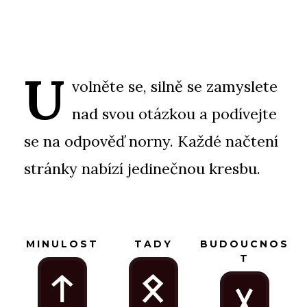
U
volněte se, silně se zamyslete
nad svou otázkou a podívejte
se na odpověď norny. Každé načtení
stránky nabízí jedinečnou kresbu.
MINULOST
TADY
BUDOUCNOS
T
t
O
G