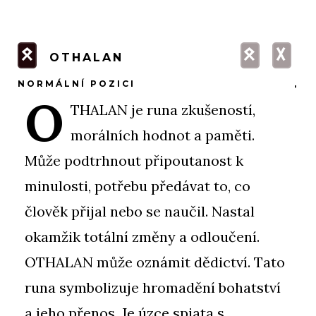
O
O
G
OTHALAN
NORMÁLNÍ POZICI
,
O
THALAN je runa zkušeností,
morálních hodnot a paměti.
Může podtrhnout připoutanost k
minulosti, potřebu předávat to, co
člověk přijal nebo se naučil. Nastal
okamžik totální změny a odloučení.
OTHALAN může oznámit dědictví. Tato
runa symbolizuje hromadění bohatství
a jeho přenos. Je úzce spjata s